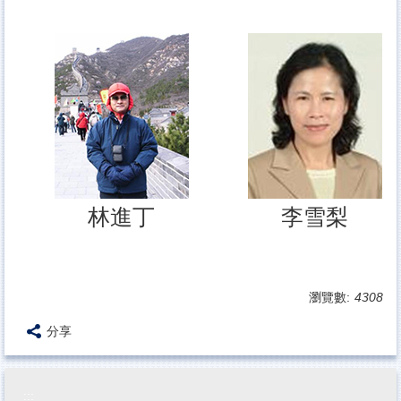
林進丁
李雪梨
瀏覽數:
4308
分享
:::