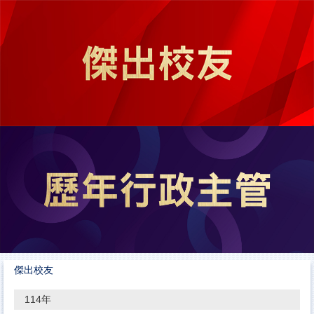
跳
到
主
要
內
容
區
傑出校友
114年