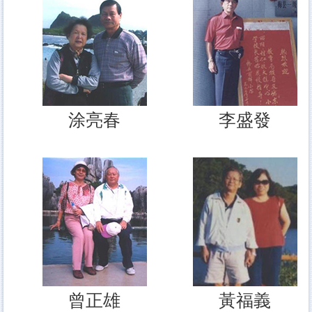
涂亮春
李盛發
曾正雄
黃福義