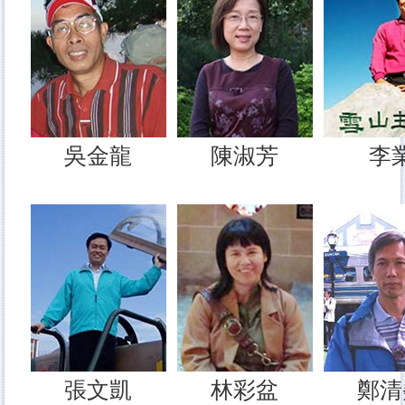
吳金龍
陳淑芳
李
張文凱
林彩盆
鄭清