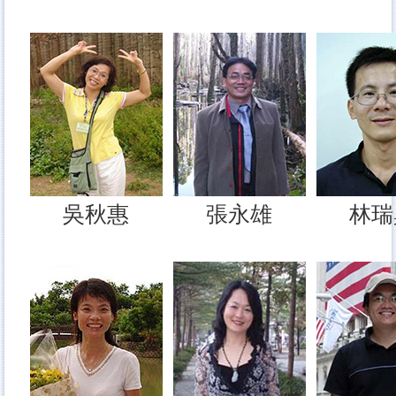
吳秋惠
張永雄
林瑞