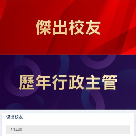
跳
到
主
要
內
容
區
傑出校友
114年