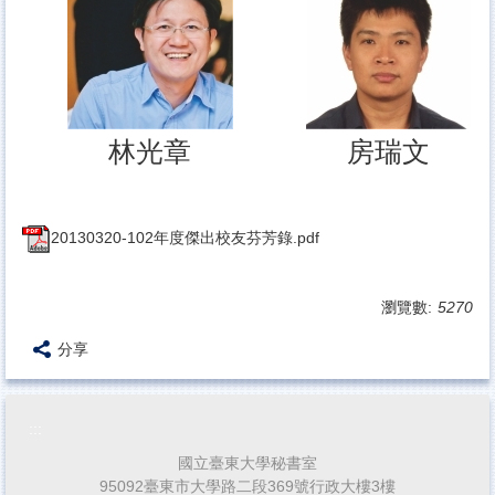
林光章
房瑞文
20130320-102年度傑出校友芬芳錄.pdf
瀏覽數:
5270
分享
:::
國立臺東大學秘書室
95092臺東市大學路二段369號行政大樓3樓