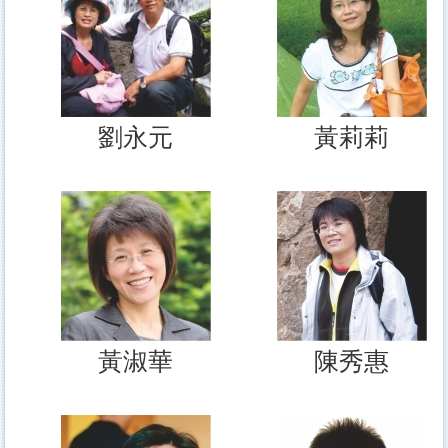
劉永元
黃莉莉
黃淑華
陳秀惠