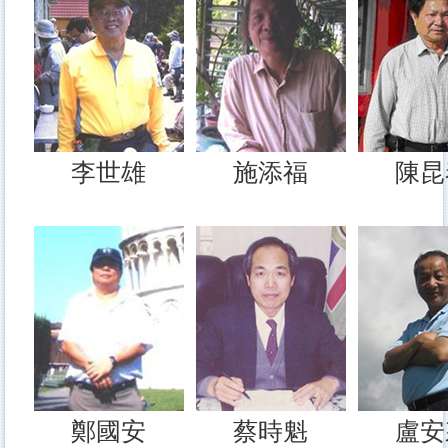
李世雄
施添福
陳昆
鄭國安
蔡時魁
盧安