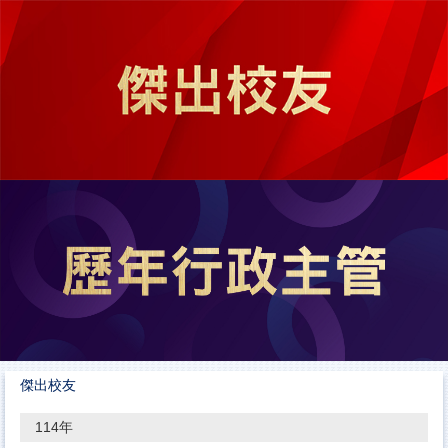
跳
到
主
要
內
容
區
傑出校友
114年