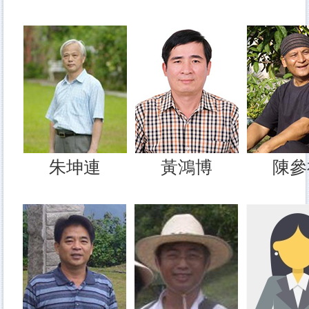
朱坤連
黃鴻博
陳參