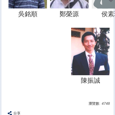
吳銘順
鄭榮源
侯素
陳振誠
瀏覽數:
4748
分享