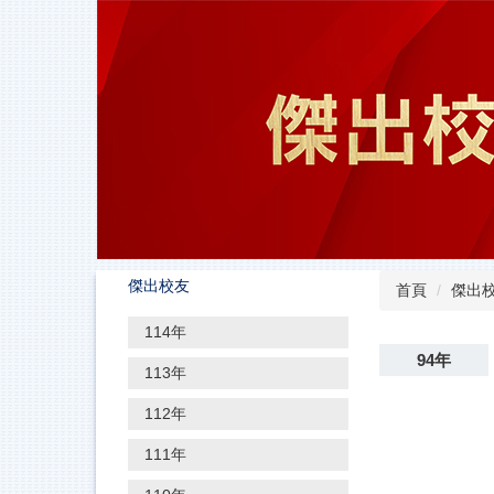
跳
到
主
要
內
容
區
傑出校友
首頁
傑出
114年
94年
113年
112年
111年