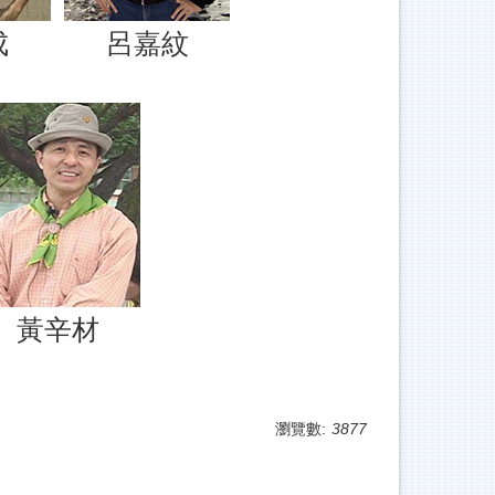
成
呂嘉紋
黃辛材
瀏覽數:
3877