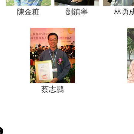
陳金粧
劉鎮寧
林勇
蔡志鵬