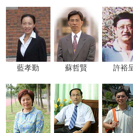
藍孝勤
蘇哲賢
許裕