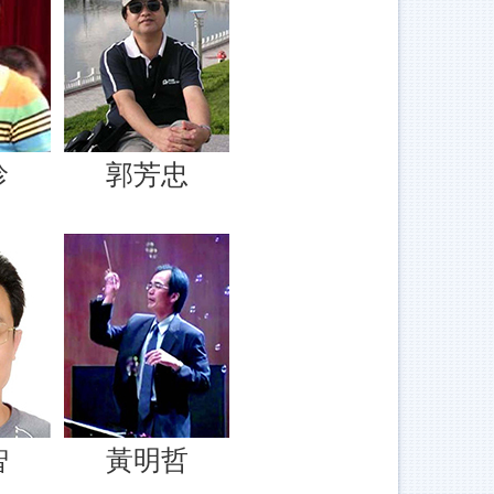
珍
郭芳忠
智
黃明哲