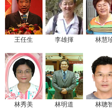
王任生
李雄揮
林慧
林秀美
林明道
林聰