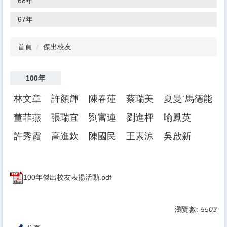
68年
67年
首頁
傑出校友
100年
林文章
許顏輝
陳春蓮
蔡瑞美
夏曼˙馬德能
董菲燕
張瑞宜
劉富連
劉進枰
喻鳳英
許秀霞
高進欽
陳國民
王素涼
吳啟新
100年傑出校友表揚活動.pdf
瀏覽數:
5503