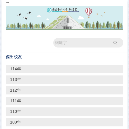
:::
跳
到
主
要
內
容
區
搜尋
傑出校友
114年
113年
112年
111年
110年
109年