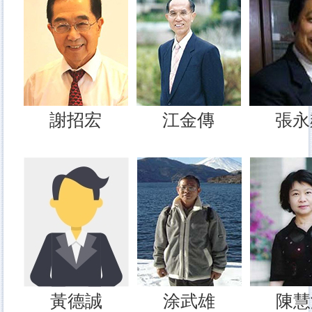
謝招宏
江金傳
張永
黃德誠
涂武雄
陳慧