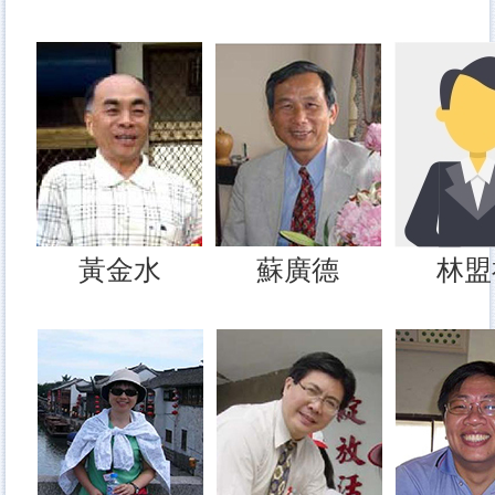
黃金水
蘇廣德
林盟