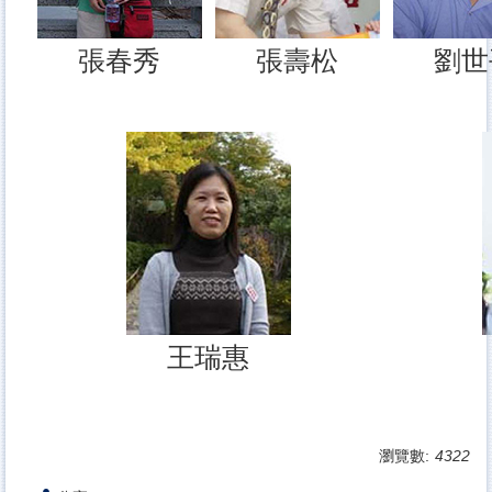
張春秀
張壽松
劉世
王瑞惠
瀏覽數:
4322