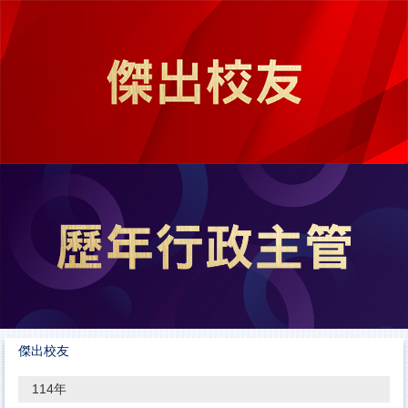
跳
到
主
要
內
容
區
傑出校友
114年