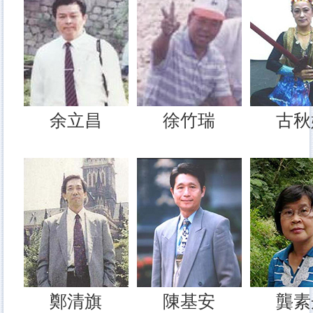
余立昌
徐竹瑞
古秋
鄭清旗
陳基安
龔素