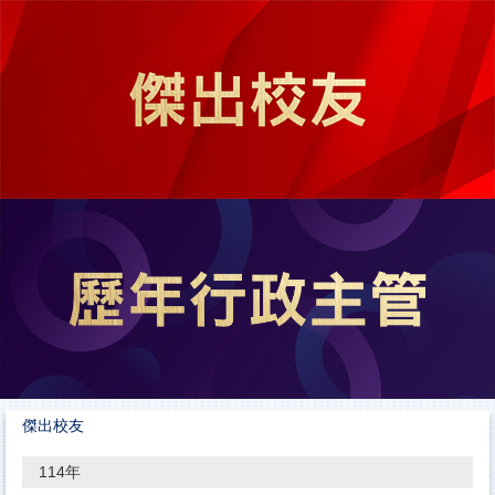
跳
到
主
要
內
容
區
傑出校友
114年