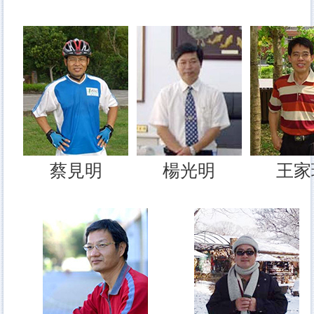
蔡見明
楊光明
王家