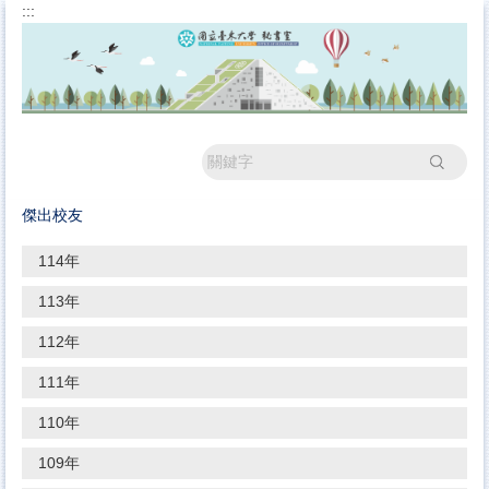
:::
跳
到
主
要
內
容
區
搜尋
傑出校友
114年
113年
112年
111年
110年
109年