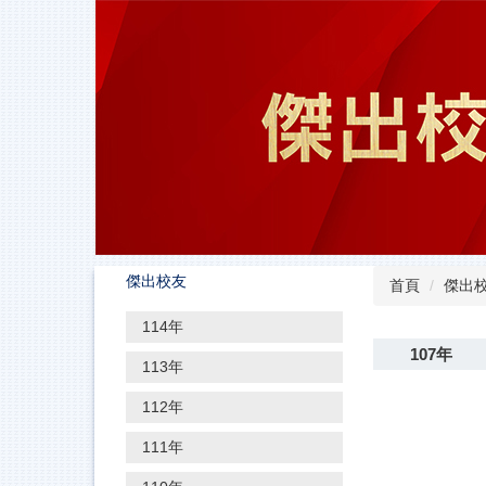
跳
到
主
要
內
容
區
傑出校友
首頁
傑出
114年
107年
113年
112年
111年