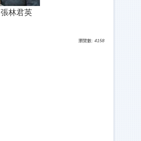
張林君英
瀏覽數:
4158