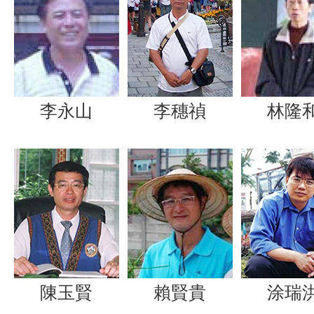
李永山
李穗禎
林隆
陳玉賢
賴賢貴
涂瑞