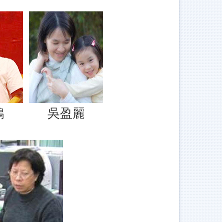
鴻
吳盈麗