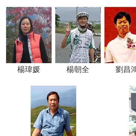
楊瑋媛
楊朝全
劉昌