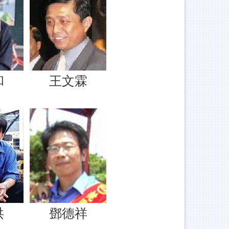
和
王文霖
洪
鄧德祥