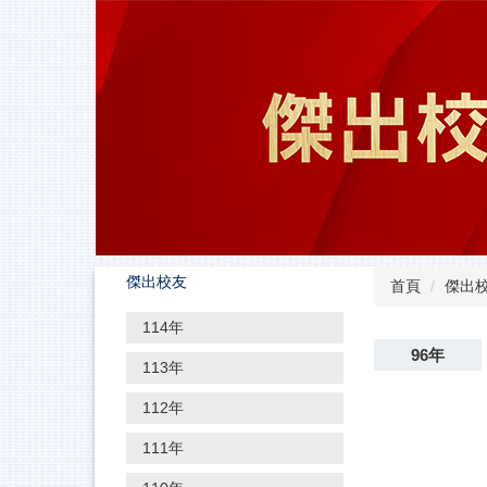
跳
到
主
要
內
容
區
傑出校友
首頁
傑出
114年
96年
113年
112年
111年