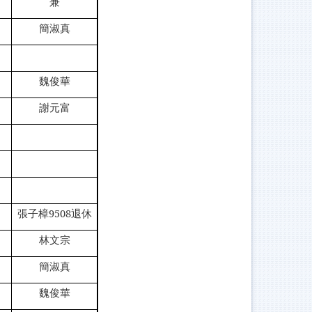
兼
簡淑真
魏俊華
謝元富
張子樟9508退休
林文宗
簡淑真
魏俊華