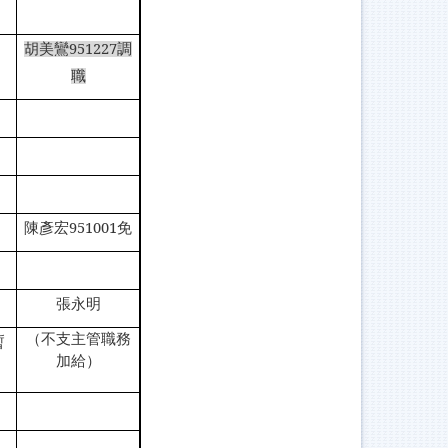
胡美鸞951227調
職
陳彥宏951001免
張永明
（不支主管職務
暫
加給）