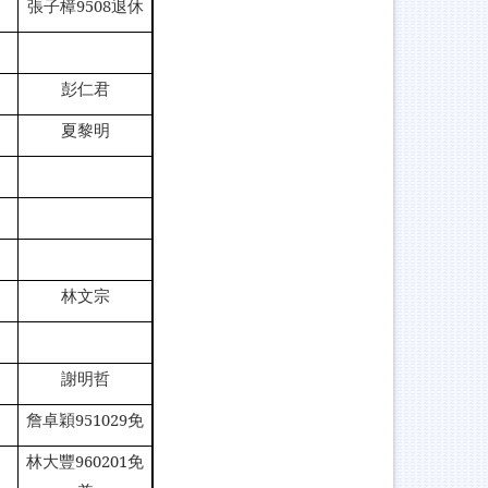
張子樟9508退休
彭仁君
夏黎明
林文宗
謝明哲
詹卓穎951029免
林大豐960201免