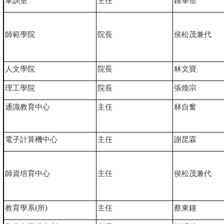
軍訓室
主任
鍾華岳
師範學院
院長
侯松茂兼代
人文學院
院長
林文寶
理工學院
院長
張煥宗
通識教育中心
主任
林自奮
電子計算機中心
主任
謝昆霖
師資培育中心
主任
侯松茂兼代
教育學系(所)
主任
蔡東鐘