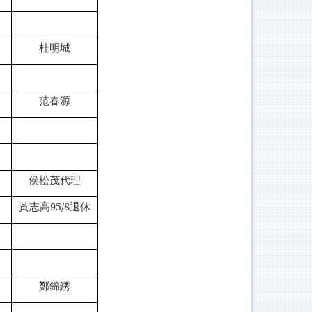
杜明城
范春源
侯松茂代理
黃志高
95/8
退休
鄭錦綉