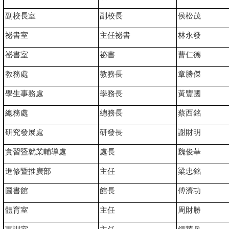
副校長室
副校長
侯松茂
祕書室
主任祕書
林永發
祕書室
祕書
曹仁德
教務處
教務長
章勝傑
學生事務處
學務長
黃豐國
總務處
總務長
蔡西銘
研究發展處
研發長
謝財明
實習暨就業輔導處
處長
魏俊華
進修暨推廣部
主任
梁忠銘
圖書館
館長
傅濟功
體育室
主任
周財勝