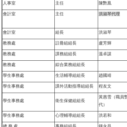
人事室
主任
陳艷凰
會計室
主任
洪淑琴代理
會計室
組長
洪淑琴
教務處
註冊組組長
盧芳輝
教務處
課務組組長
溫卓謀
教務處
綜合業務組組長
學生事務處
生活輔導組組長
趙國靖
學生事務處
課外活動指導組組長
程友文
黃惠雪（職員
學生事務處
衛生保健組組長
代）
學生事務處
心理輔導組組長
洪若和
總 務 處
事務組組長
鍾永昌