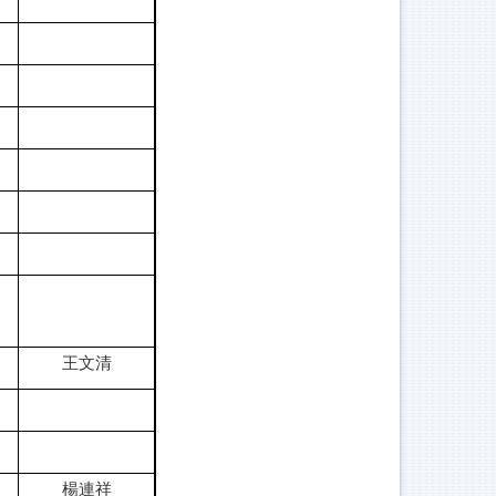
王文清
楊連祥