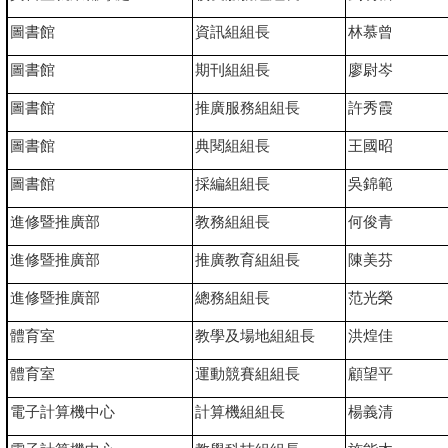
圖書館
資訊組組長
林慕曾
圖書館
期刊組組長
廖尉岑
圖書館
推廣服務組組長
許秀霞
圖書館
典閱組組長
王國昭
圖書館
採編組組長
吳錦範
進修暨推廣部
教務組組長
何俊青
進修暨推廣部
推廣教育組組長
陳美芬
進修暨推廣部
總務組組長
范光榮
體育室
教學及場地組組長
洪煌佳
體育室
運動競賽組組長
顧望平
電子計算機中心
計算機組組長
楊義清