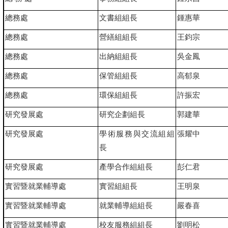
總務處
文書組組長
鍾惠華
總務處
營繕組組長
王鈞宗
總務處
出納組組長
吳金鳳
總務處
保管組組長
高郁泉
總務處
環保組組長
許振宏
研究發展處
研究企劃組長
郭建華
研究發展處
學術服務與交流組組
張耀中
長
研究發展處
產學合作組組長
彭仁君
實習暨就業輔導處
實習組組長
王明泉
實習暨就業輔導處
就業輔導組組長
嚴春喜
實習暨就業輔導處
校友服務組組長
劉明松