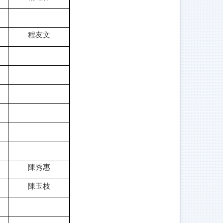
程友文
陳秀惠
陳玉枝