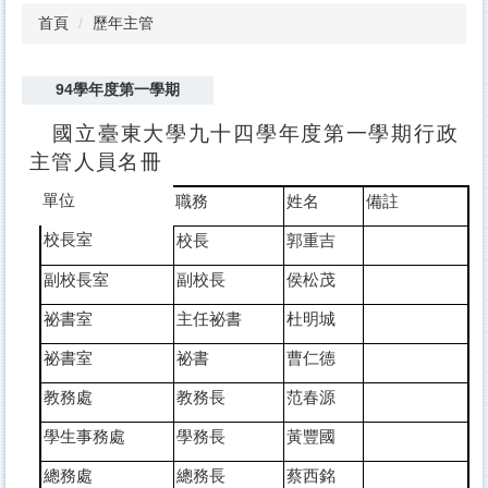
首頁
歷年主管
94學年度第一學期
國立臺東大學九十四學年度第一學期行政
主管人員名冊
單位
職務
姓名
備註
校長室
校長
郭重吉
副校長室
副校長
侯松茂
祕書室
主任祕書
杜明城
祕書室
祕書
曹仁德
教務處
教務長
范春源
學生事務處
學務長
黃豐國
總務處
總務長
蔡西銘