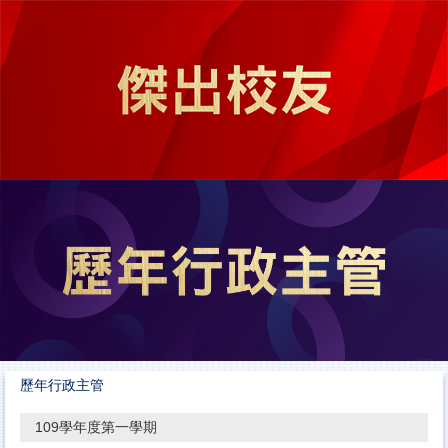
跳
到
主
要
內
容
區
歷年行政主管
109學年度第一學期