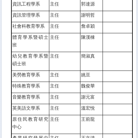
資訊工程學系
主任
郭達源
資訊管理學系
主任
謝明哲
社會科教育學系
主任
詹卓穎
體育學系暨碩士
主任
陳漢棟
班
幼兒教育學系暨
主任
簡淑真
碩士班
美勞教育學系
主任
姚
亘
特殊教育學系
主任
魏俊華
音樂教育學系
主任
謝元富
英美語文學系
主任
溫宏悅
原住民教育研究
主任
王前龍
中心
產業研究發展中
主任
王文清