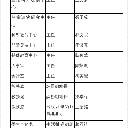
心
兒童讀物研究中
主任
張子樟
心
科學教育中心
主任
林文宗
兒童發展中心
主任
簡淑真
特殊教育中心
主任
魏俊華
人事室
主任
陳艷凰
會計室
主任
胡美鸞
教務處
註冊組組長
教務處
課務組組長
溫卓謀
教務處
出版及學術服
王聖銘
務組組長
學生事務處
生活輔導組組
趙國靖