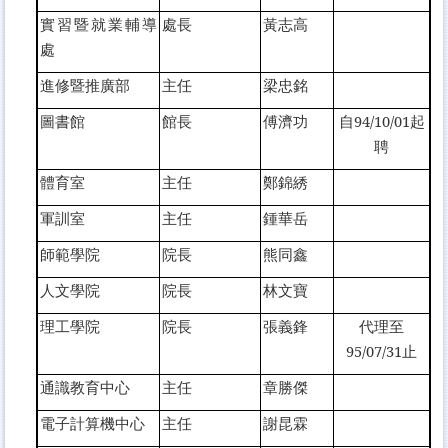
實習暨就業輔導
處長
黃志高
處
進修暨推廣部
主任
梁忠銘
圖書館
館長
傅濟功
自94/10/01起
聘
體育室
主任
鄭錦綉
軍訓室
主任
鍾華岳
師範學院
院長
熊同鑫
人文學院
院長
林文寶
理工學院
院長
張義鋒
代理至
95/07/31止
通識教育中心
主任
章勝傑
電子計算機中心
主任
謝昆霖