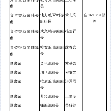
處
長
地方教育輔導
黃志高
自94/10/01起
實習暨就業輔導
組組長
聘
處
就業輔導組組
楊連祥
實習暨就業輔導
長
處
校友服務組組
嚴春喜
實習暨就業輔導
長
處
圖書館
資訊組組長
林慕曾
圖書館
期刊組組長
程友文
圖書館
推廣服務組組
許秀霞
長
圖書館
典閱組組長
王國昭
圖書館
採編組組長
吳錦範