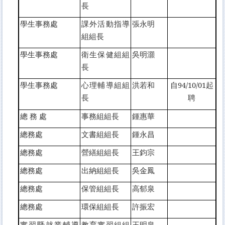
長
學生事務處
課外活動指導
張永明
組組長
學生事務處
衛生保健組組
吳明灝
長
學生事務處
心理輔導組組
洪若和
自94/10/01起
長
聘
總 務 處
事務組組長
鍾惠華
總務處
文書組組長
鍾永昌
總務處
營繕組組長
王鈞宗
總務處
出納組組長
吳金鳳
總務處
保管組組長
高郁泉
總務處
環保組組長
許振宏
實習暨就業輔導
教育實習組組
王明泉