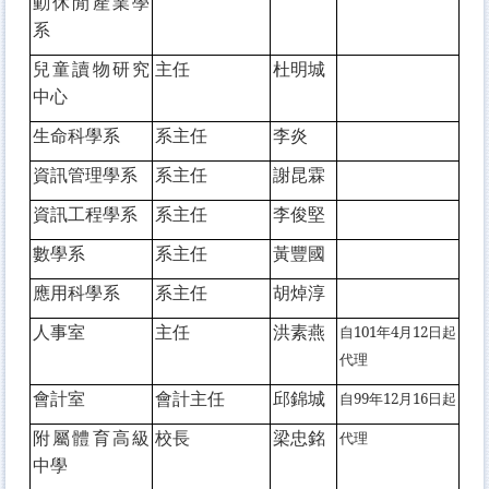
動休閒產業學
系
兒童讀物研究
主任
杜明城
中心
生命科學系
系主任
李炎
資訊管理學系
系主任
謝昆霖
資訊工程學系
系主任
李俊堅
數學系
系主任
黃豐國
應用科學系
系主任
胡焯淳
人事室
主任
洪素燕
自101年4月12日起
代理
會計室
會計主任
邱錦城
自
99年12月16日
起
附屬體育高級
校長
梁忠銘
代理
中學