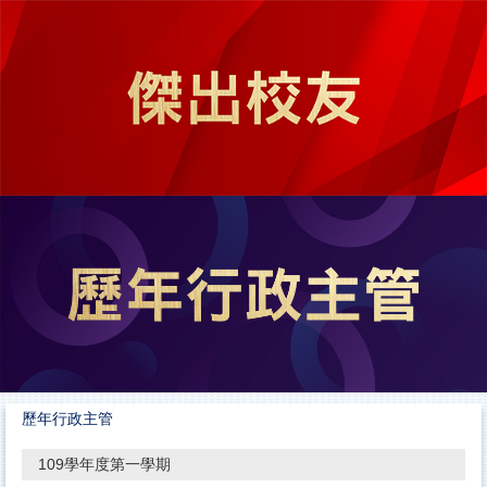
跳
到
主
要
內
容
區
歷年行政主管
109學年度第一學期