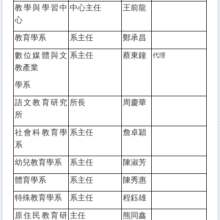
教學與學習中
中心主任
王前龍
心
教育學系
系主任
鄭承昌
數位媒體與文
系主任
蔡東鐘
代理
教產業
學系
語文教育研究
所長
周慶華
所
社會科教育學
系主任
詹卓穎
系
幼兒教育學系
系主任
陳淑芳
體育學系
系主任
陳秀惠
特殊教育學系
系主任
程鈺雄
原住民教育研
主任
熊同鑫