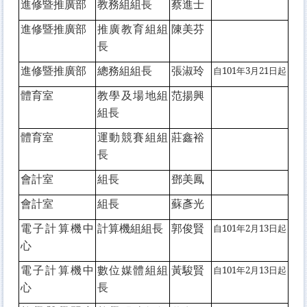
進修暨推廣部
教務組組長
蔡進士
進修暨推廣部
推廣教育組組
陳美芬
長
進修暨推廣部
總務組組長
張淑玲
自101年3月21日起
體育室
教學及場地組
范揚興
組長
體育室
運動競賽組組
莊鑫裕
長
會計室
組長
鄧美鳳
會計室
組長
蘇彥光
電子計算機中
計算機組組長
郭俊賢
自101年2月13日起
心
電子計算機中
數位媒體組組
黃駿賢
自101年2月13日起
心
長