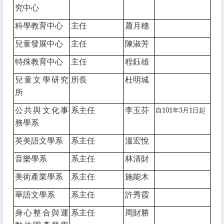
究中心
科學教育中心
主任
蕭月穗
兒童發展中心
主任
陳淑芳
特殊教育中心
主任
程鈺雄
兒童文學研究
所長
杜明城
所
公共與文化事
系主任
李玉芬
自101年3月1日起
務學系
英美語文學系
系主任
溫宏悅
音樂學系
系主任
林清財
美術產業學系
系主任
施能木
華語文學系
系主任
許秀霞
身心整合與運
系主任
周財勝