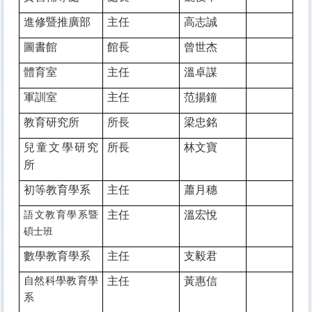
進修暨推廣部
主任
高志誠
圖書館
館長
曾世杰
體育室
主任
溫卓謀
軍訓室
主任
范揚鐘
教育研究所
所長
梁忠銘
兒童文學研究
所長
林文寶
所
初等教育學系
主任
蕭月穗
主任
溫宏悅
語文教育學系暨
碩士班
數學教育學系
主任
支毅君
自然科學教育學
主任
黃惠信
系