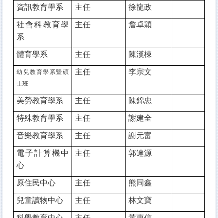
資訊教育學系
主任
徐龍政
社會科教育學
主任
詹卓穎
系
體育學系
主任
陳漢棟
主任
李宗文
幼兒教育學系暨碩
士班
美勞教育學系
主任
陳錦忠
特殊教育學系
主任
謝建全
音樂教育學系
主任
謝元富
電子計算機中
主任
郭達源
心
原住民中心
主任
熊同鑫
兒童讀物中心
主任
林文寶
科學教育中心
主任
黃惠信