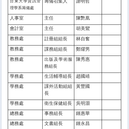
籌備召集人
謝明哲
台東大學資訊管
理學系籌備處
人事室
主任
陳艷凰
會計室
主任
胡美鸞
教務處
註冊組組長
林自奮
教務處
課務組組長
鄭燿男
教務處
陳秀惠
出版及學術服
務組長
學務處
生活輔導組長
趙國靖
學務處
課外活動組組
黃豐國
長
學務處
衛生保健組長
吳明灝
總務處
事務組長
鍾惠華
總務處
文書組長
鍾永昌