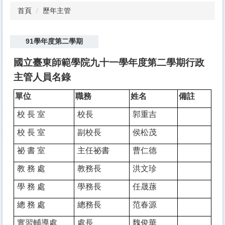
首頁
歷年主管
91學年度第二學期
國立臺東師範學院九十一學年度第二學期行政
主管人員名錄
單位
職務
姓名
備註
校 長 室
校長
郭重吉
校 長 室
副校長
侯松茂
祕 書 室
主任祕書
曹仁德
教 務 處
教務長
洪文珍
學 務 處
學務長
任晟蓀
總 務 處
總務長
范春源
實習輔導處
處長
魏俊華