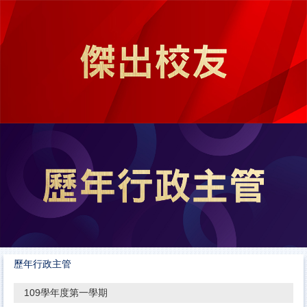
跳
到
主
要
內
容
區
歷年行政主管
109學年度第一學期