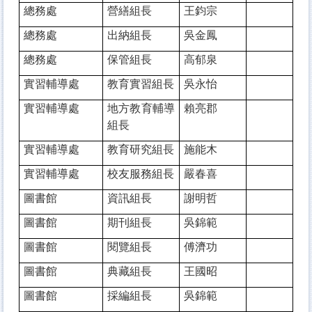
總務處
營繕組長
王鈞宗
總務處
出納組長
吳金鳳
總務處
保管組長
高郁泉
實習輔導處
教育實習組長
吳永怡
實習輔導處
地方教育輔導
賴亮郡
組長
實習輔導處
教育研究組長
施能木
實習輔導處
校友服務組長
嚴春喜
圖書館
資訊組長
謝明哲
圖書館
期刊組長
吳錦範
圖書館
閱覽組長
傅濟功
圖書館
典藏組長
王國昭
圖書館
採編組長
吳錦範