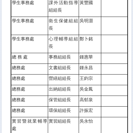
學生事務處
課外活動指導
黃豐國
組組長
學生事務處
衛生保健組組
吳明灝
長
學生事務處
心理輔導組組
鄭卜銘
長
總 務 處
事務組組長
鍾惠華
總務處
文書組組長
鍾永昌
總務處
營繕組組長
王鈞宗
總務處
出納組組長
吳金鳳
總務處
保管組組長
高郁泉
總務處
環保組組長
許振宏
實習暨就業輔導
實習組組長
吳永怡
處