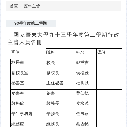
首頁
歷年主管
93學年度第二學期
國立臺東大學九十三學年度第二學期行政
主管人員名冊
單位
職務
姓名
備註
校長室
校長
郭重吉
副校長室
副校長
侯松茂
祕書室
主任祕書
杜明城
祕書室
祕書
曹仁德
教務處
教務長
侯松茂
學生事務處
學務長
任晟蓀
總務處
總務長
蔡西銘