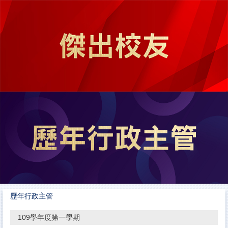
跳
到
主
要
內
容
區
歷年行政主管
109學年度第一學期