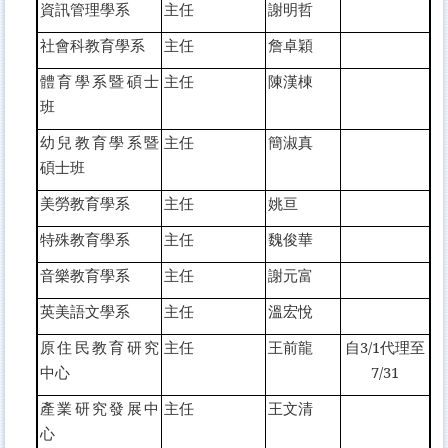
資訊管理學系
主任
謝明哲
社會科教育學系
主任
詹卓穎
體育學系暨碩士
主任
陳漢棟
班
幼兒教育學系暨
主任
簡淑真
碩士班
美勞教育學系
主任
姚
亘
特殊教育學系
主任
魏俊華
音樂教育學系
主任
謝元富
英美語文學系
主任
溫宏悅
原住民教育研究
主任
王前龍
自3/1代理至
中心
7/31
產業研究發展中
主任
王文清
心