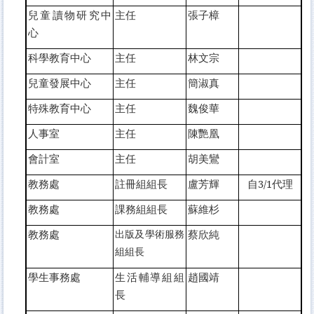
兒童讀物研究中
主任
張子樟
心
科學教育中心
主任
林文宗
兒童發展中心
主任
簡淑真
特殊教育中心
主任
魏俊華
人事室
主任
陳艷凰
會計室
主任
胡美鸞
教務處
註冊組組長
盧芳輝
自3/1代理
教務處
課務組組長
蘇維杉
教務處
出版及學術服務
蔡欣純
組組長
學生事務處
生活輔導組組
趙國靖
長