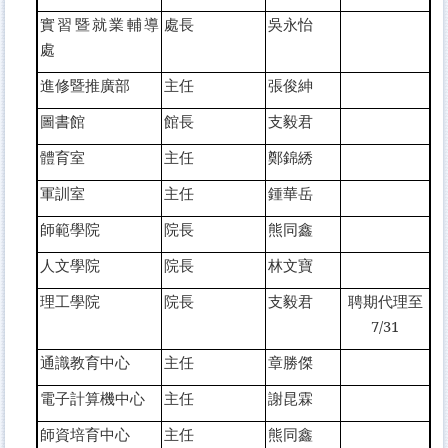
實習暨就業輔導
處長
吳永怡
處
進修暨推廣部
主任
張俊紳
圖書館
館長
支毅君
體育室
主任
鄭錦綉
軍訓室
主任
鍾華岳
師範學院
院長
熊同鑫
人文學院
院長
林文寶
理工學院
院長
支毅君
聘期代理至
7/31
通識教育中心
主任
章勝傑
電子計算機中心
主任
謝昆霖
師資培育中心
主任
熊同鑫