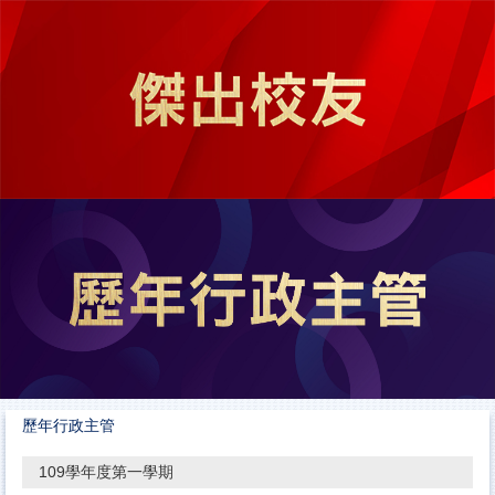
跳
到
主
要
內
容
區
歷年行政主管
109學年度第一學期