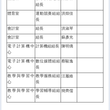
組長
體育室
運動競賽組組
洪煌佳
長
會計室
組長
洪淑琴
會計室
組長
蘇彥光
電子計算機中
計算機組組長
陳明僑
心
電子計算機中
數位媒體組組
蔡駿逸
心
長
汪履維
教學與學習中
教學服務組組
心
長
簡齊儒
教學與學習中
學習輔導組組
心
長