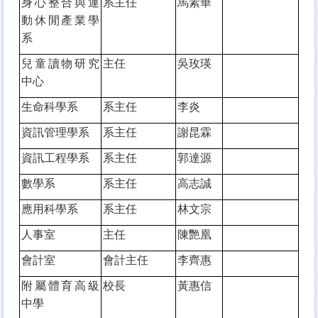
身心整合與運
系主任
馬素華
動休閒產業學
系
兒童讀物研究
主任
吳玫瑛
中心
生命科學系
系主任
李炎
資訊管理學系
系主任
謝昆霖
資訊工程學系
系主任
郭達源
數學系
系主任
高志誠
應用科學系
系主任
林文宗
人事室
主任
陳艷凰
會計室
會計主任
李齊惠
附屬體育高級
校長
黃惠信
中學