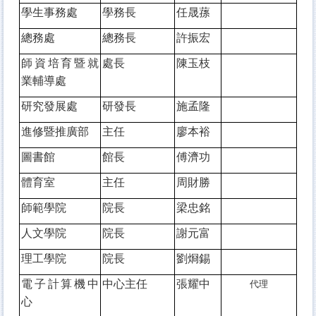
學生事務處
學務長
任晟蓀
總務處
總務長
許振宏
師資培育暨就
處長
陳玉枝
業輔導處
研究發展處
研發長
施孟隆
進修暨推廣部
主任
廖本裕
圖書館
館長
傅濟功
體育室
主任
周財勝
師範學院
院長
梁忠銘
人文學院
院長
謝元富
理工學院
院長
劉烱錫
電子計算機中
中心主任
張耀中
代理
心