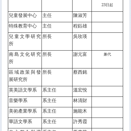
23日
起
兒童發展中心
主任
陳淑芳
特殊教育中心
主任
程鈺雄
兒童文學研究
所長
吳玫瑛
所
南島文化研究
所長
謝元富
兼代
所
區域政策與發
所長
蔡西銘
展研究所
英美語文學系
系主任
溫宏悅
音樂學系
系主任
林清財
美術產業學系
系主任
施能木
華語文學系
系主任
許秀霞