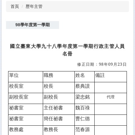
首頁
歷年主管
98學年度第一學期
國立臺東大學九十八學年度第一學期行政主管人員
名冊
修正日期：98年09月23日
單位
職務
姓名
備註
校長室
校長
蔡典謨
副校長室
副校長
梁忠銘
代理
祕書室
主任祕書
魏百祿
祕書室
簡任祕書
曹仁德
教務處
教務長
范春源