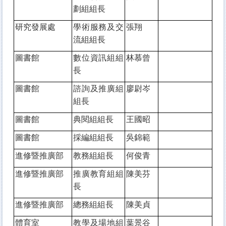
劃組組長
研究發展處
學術服務及交
張翔
流組組長
圖書館
數位資訊組組
林慕曾
長
圖書館
諮詢及推廣組
廖尉岑
組長
圖書館
典閱組組長
王國昭
圖書館
採編組組長
吳錦範
進修暨推廣部
教務組組長
何俊青
進修暨推廣部
推廣教育組組
陳美芬
長
進修暨推廣部
總務組組長
陳美貞
體育室
教學及場地組
葉景谷