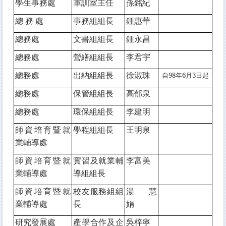
學生事務處
軍訓室主任
孫銘紀
總 務 處
事務組組長
鍾惠華
總務處
文書組組長
鍾永昌
總務處
營繕組組長
李
君宇
總務處
出納組組長
徐淑珠
自
98年6月3日
起
總務處
保管組組長
高郁泉
總務處
環保組組長
李建明
師資培育暨就
學程組組長
王明泉
業輔導處
師資培育暨就
實習及就業輔
李富美
業輔導處
導組組長
師資培育暨就
校友服務組組
湯慧
業輔導處
長
娟
研究發展處
產學合作及企
吳梓寧