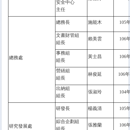
安全中心
主任
總務長
施能木
105
年
文書財管組
賴美雲
106
年
組長
事務組
黃士昌
106
年
總務處
組長
營繕組
林俊延
106
年
組長
出納組
張淑玲
104
年
組長
研發長
楊義清
105
年
綜合企劃組
張雅蘭
106
年
研究發展處
組長