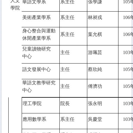
人文
華語文學系
系主任
張學謙
105
學院
美術產業學系
系主任
林昶戎
106
身心整合與運動
系主任
葉允棋
106
休閒產業學系
兒童讀物研究
主任
游珮芸
103
中心
語文發展中心
主任
蔡欣純
105
華語文教學研究
主任
傅濟功
105
中心
理工學院
院長
張永明
103
應用數學系
系主任
吳慶堂
103