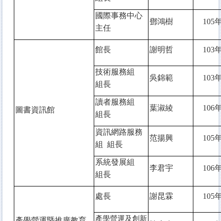
國際事務中心
鄧鴻樹
105
年
主任
館長
謝明哲
103
年
技術服務組
吳錦範
103
年
組長
讀者服務組
葉淑綾
106
年
圖書資訊館
組長
資訊網路服務
范揚興
105
年
組 組長
系統發展組
李君宇
106
年
組長
處長
謝昆霖
105
年
產學營運及創新
產學營運暨推廣教育