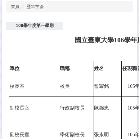
首頁
歷年主管
106學年度第一學期
國立臺東大學106學年
單位
職稱
姓名
任現職
校長室
校長
曾耀銘
105
年
副校長室
行政副校長
陳錦忠
105
年
副校長室
學術副校長
張永明
105
年