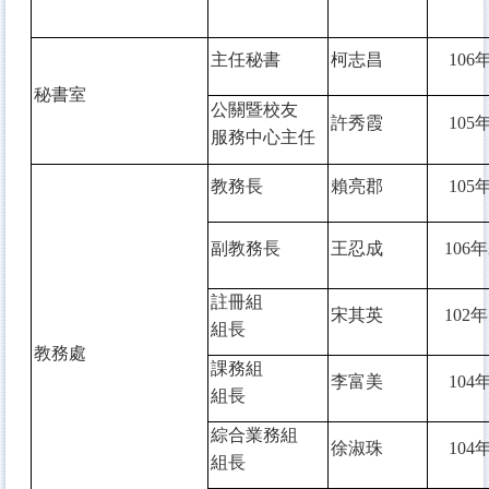
主任秘書
柯志昌
106
年
秘書室
公關暨校友
許秀霞
105
年
服務中心主任
教務長
賴亮郡
105
年
副教務長
王忍成
106
年
註冊組
宋其英
102
年
組長
教務處
課務組
李富美
104
年
組長
綜合業務組
徐淑珠
104
年
組長