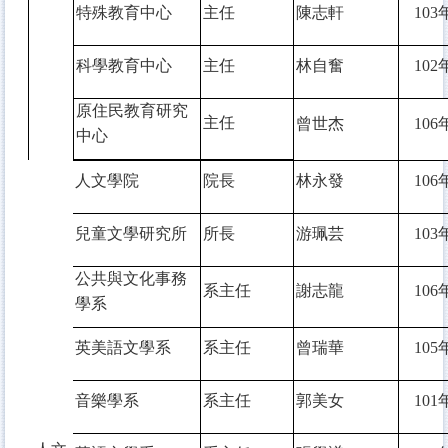
特殊教育中心
主任
陳志軒
103
科學教育中心
主任
林自奮
102
原住民教育研究
主任
曾世杰
106
中心
人文學院
院長
林永發
106
兒童文學研究所
所長
游珮芸
103
公共與文化事務
系主任
謝志龍
106
學系
英美語文學系
系主任
曾瑞華
105
音樂學系
系主任
郭美女
101