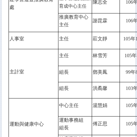
陳志全
106
年
育成中心主任
處
推廣教育中心
謝昆霖
106
年
主任
人事室
主任
莊文靜
105
年
主任
林雪芳
105
年
主計室
組長
鄧美鳳
99
年
組長
洪矞馨
103
年
中心主任
湯慧娟
105
年
運動事務組
傅正思
105
年
運動與健康中心
組長