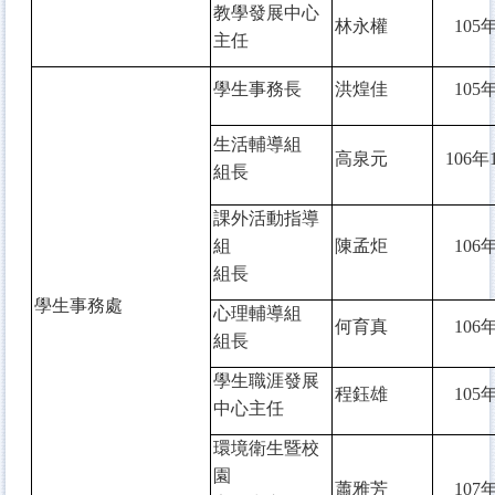
教學發展中心
林永權
105
年
主任
學生事務長
洪煌佳
105
年
生活輔導組
高泉元
106
年
組長
課外活動指導
組
陳孟炬
106
年
組長
學生事務處
心理輔導組
何育真
106
年
組長
學生職涯發展
程鈺雄
105
年
中心主任
環境衛生暨校
園
蕭雅芳
107
年