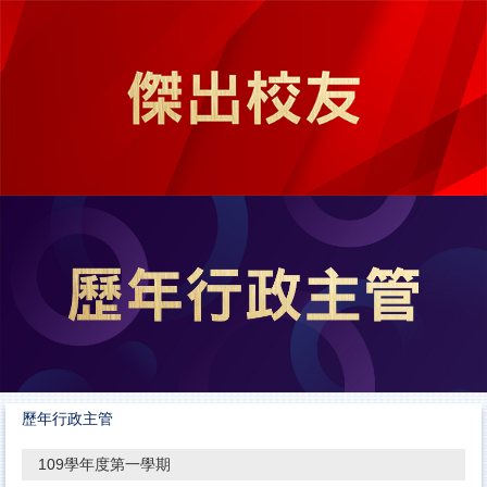
跳
到
主
要
內
容
區
歷年行政主管
109學年度第一學期