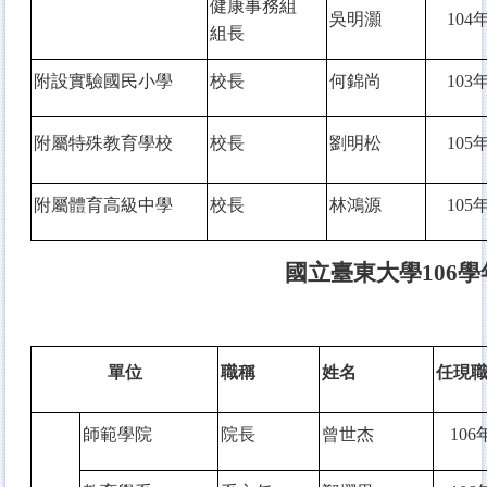
健康事務組
吳明灝
104
年
組長
附設實驗國民小學
校長
何錦尚
103
年
附屬特殊教育學校
校長
劉明松
105
年
附屬體育高級中學
校長
林鴻源
105
年
國立臺東大學106學
單位
職稱
姓名
任現
師範學院
院長
曾世杰
106