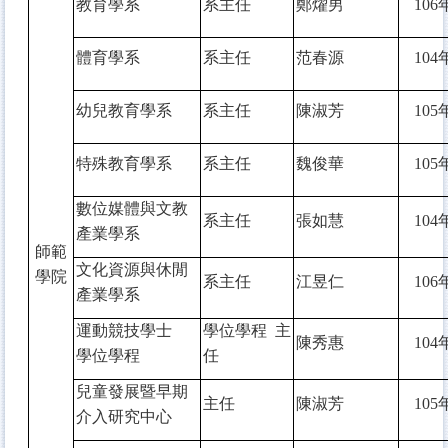
教育學系
系主任
鄭燿男
106
體育學系
系主任
范春源
104
幼兒教育學系
系主任
陳淑芳
105
特殊教育學系
系主任
魏俊華
105
數位媒體與文教
系主任
張如慧
104
產業學系
師範
文化資源與休閒
學院
系主任
江昱仁
106
產業學系
運動競技學士
學位學程 主
陳秀惠
104
學位學程
任
兒童發展暨早期
主任
陳淑芳
105
介入研究中心