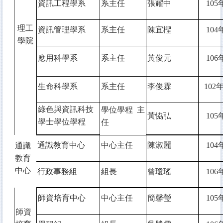
資訊工程學系
系主任
張耀中
105
理工
資訊管理學系
系主任
陳宜檉
104
學院
應用科學系
系主任
黃俊元
106
生命科學系
系主任
李俊霖
102
年
綠色與資訊科技
學位學程 主
黃恊弘
105
學士學位學程
任
通識教育中心
中心主任
陳淑麗
104
通識
教育
中心
行政事務組
組長
曾瓊瑤
106
師資培育中心
中心主任
簡馨瑩
105
師資