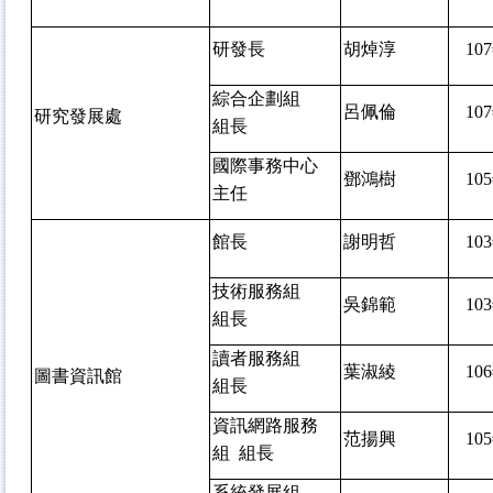
研發長
胡焯淳
107
綜合企劃組
呂佩倫
107
研究發展處
組長
國際事務中心
鄧鴻樹
105
主任
館長
謝明哲
103
技術服務組
吳錦範
103
組長
讀者服務組
葉淑綾
106
圖書資訊館
組長
資訊網路服務
范揚興
105
組 組長
系統發展組