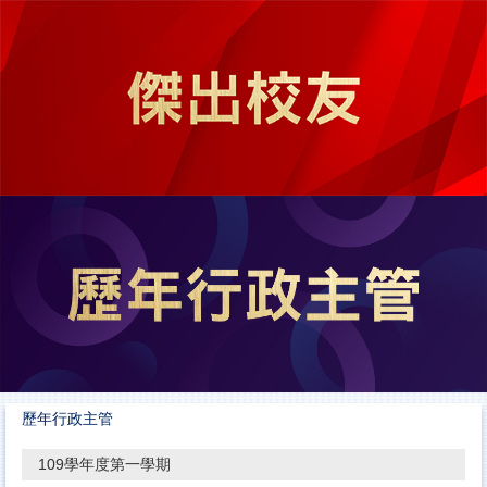
跳
到
主
要
內
容
區
歷年行政主管
109學年度第一學期