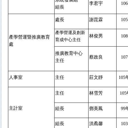
李君宇
106
組長
處長
謝昆霖
105
產學營運及創新
林俊男
108
產學營運暨推廣教育
育成中心主任
處
推廣教育中心
蔡政良
107
主任
人事室
主任
莊文靜
105
主任
林雪芳
105
主計室
組長
鄧美鳳
99
組長
洪矞馨
103