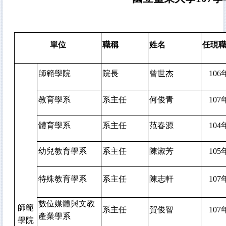
單位
職稱
姓名
任現
師範學院
院長
曾世杰
106
教育學系
系主任
何俊青
107
體育學系
系主任
范春源
104
幼兒教育學系
系主任
陳淑芳
105
特殊教育學系
系主任
陳志軒
107
數位媒體與文教
師範
系主任
賀俊智
107
產業學系
學院