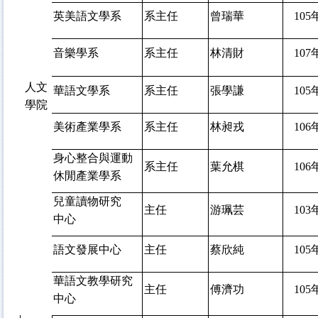
英美語文學系
系主任
曾瑞華
105
音樂學系
系主任
林清財
107
人文
華語文學系
系主任
張學謙
105
學院
美術產業學系
系主任
林昶戎
106
身心整合與運動
系主任
葉允棋
106
休閒產業學系
兒童讀物研究
主任
游珮芸
103
中心
語文發展中心
主任
蔡欣純
105
華語文教學研究
主任
傅濟功
105
中心