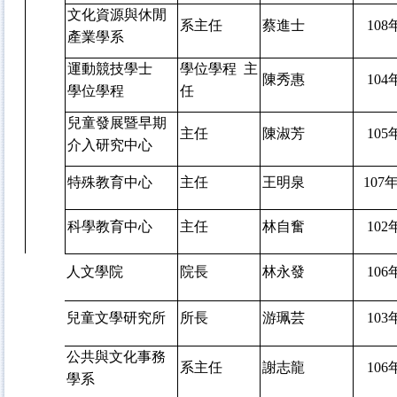
文化資源與休閒
系主任
蔡進士
108
產業學系
運動競技學士
學位學程 主
陳秀惠
104
學位學程
任
兒童發展暨早期
主任
陳淑芳
105
介入研究中心
特殊教育中心
主任
王明泉
107
年
科學教育中心
主任
林自奮
102
人文學院
院長
林永發
106
兒童文學研究所
所長
游珮芸
103
公共與文化事務
系主任
謝志龍
106
學系