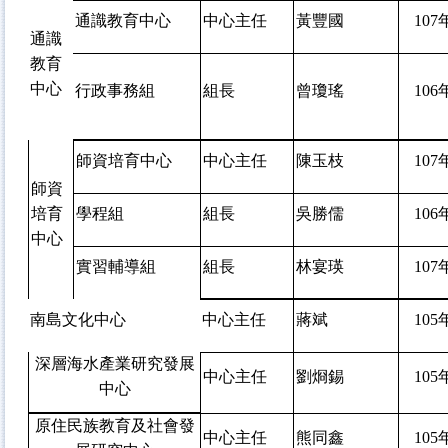
通識教育中心
中心主任
黃豐國
107
通識
教育
中心
行政事務組
組長
曾瓊瑤
106
師資培育中心
中心主任
陳玉枝
107
師資
培育
學程組
組長
吳勝儒
106
中心
實習輔導組
組長
林宴瑛
107
南島文化中心
中心主任
蔣斌
105
深層海水產業研究發展
中心主任
劉烱錫
105
中心
原住民族教育及社會發
中心主任
熊同鑫
105