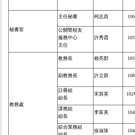
主任秘書
柯志昌
106
秘書室
公關暨校友
服務中心
許秀霞
105
主任
教務長
賴亮郡
105
副教務長
許立群
108
註冊組
宋其英
102
組長
教務處
課務組
李富美
104
組長
綜合業務組
徐淑珠
104
組長