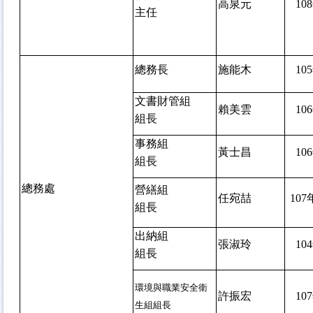
高泉元
108
主任
總務長
施能木
105
文書財管組
賴美雲
106
組長
事務組
黃士昌
106
組長
總務處
營繕組
任宛喆
107
組長
出納組
張淑玲
104
組長
環境與職業安全衛
許振宏
107
生組組長