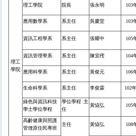
理工學院
院長
張永明
103
應用數學系
系主任
吳慶堂
103
資訊工程學系
系主任
張耀中
105
資訊管理學系
系主任
陳宜檉
104
理工
學院
應用科學系
系主任
黃俊元
106
生命科學系
系主任
李俊霖
102
年
綠色與資訊科技
學位學程 主
黃恊弘
105
學士學位學程
任
高齡健康與照護
主任
黃恊弘
108
管理原住民專班