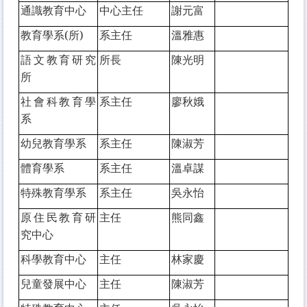
通識教育中心
中心主任
謝元富
教育學系(所)
系主任
溫雅惠
語文教育研究
所長
陳光明
所
社會科教育學
系主任
廖秋娥
系
幼兒教育學系
系主任
陳淑芳
體育學系
系主任
溫卓謀
特殊教育學系
系主任
吳永怡
原住民教育研
主任
熊同鑫
究中心
科學教育中心
主任
林家慶
兒童發展中心
主任
陳淑芳