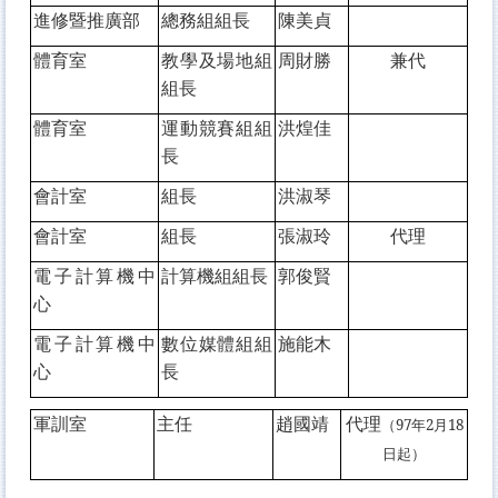
進修暨推廣部
總務組組長
陳美貞
體育室
教學及場地組
周財勝
兼代
組長
體育室
運動競賽組組
洪煌佳
長
會計室
組長
洪淑琴
會計室
組長
張淑玲
代理
電子計算機中
計算機組組長
郭俊賢
心
電子計算機中
數位媒體組組
施能木
心
長
軍訓室
主任
趙國靖
代理
（
97年2月18
日
起）