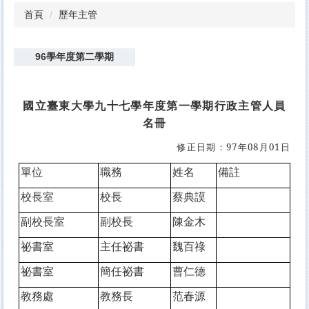
首頁
歷年主管
96學年度第二學期
國立臺東大學九十七學年度第一學期行政主管人員
名冊
修正日期：
97年08月01日
單位
職務
姓名
備註
校長室
校長
蔡典謨
副校長室
副校長
陳金木
祕書室
主任祕書
魏百祿
祕書室
簡任祕書
曹仁德
教務處
教務長
范春源