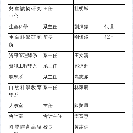
兒童讀物研究
主任
杜明城
中心
生命科學
系主任
劉烱錫
代理
生命科學研究
所長
劉烱錫
代理
所
資訊管理學系
系主任
王文清
資訊工程學系
系主任
郭達源
數學系
系主任
高志誠
自然科學教育
系主任
林家慶
學系
人事室
主任
陳艷凰
會計室
會計主任
李齊惠
附屬體育高級
校長
黃惠信