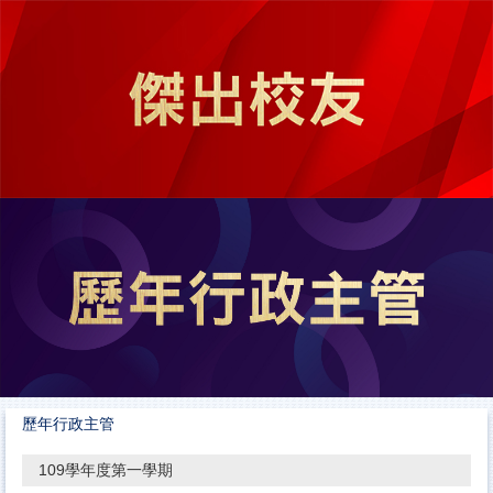
跳
到
主
要
內
容
區
歷年行政主管
109學年度第一學期