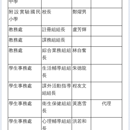
中學
附設實驗國民
校長
鄭燿男
小學
教務處
註冊組組長
盧芳輝
教務處
課務組組長
教務處
綜合業務組組
林自奮
長
學生事務處
生活輔導組組
朱德龍
長
學生事務處
課外活動指導
程友文
組組長
學生事務處
衛生保健組組
黃惠雪
代理
長
學生事務處
心理輔導組組
洪若和
長