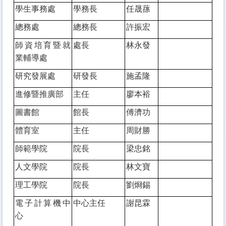
學生事務處
學務長
任晟蓀
總務處
總務長
許振宏
師資培育暨就
處長
林永發
業輔導處
研究發展處
研發長
施孟隆
進修暨推廣部
主任
廖本裕
圖書館
館長
傅濟功
體育室
主任
周財勝
師範學院
院長
梁忠銘
人文學院
院長
林文寶
理工學院
院長
劉烱錫
電子計算機中
中心主任
謝昆霖
心