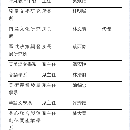
特殊教育中心
主任
吳永怡
兒童文學研究
所長
杜明城
所
南島文化研究
所長
林文寶
代理
所
區域政策與發
所長
蔡西銘
展研究所
英美語文學系
系主任
溫宏悅
音樂學系
系主任
林清財
美術產業發展
系主任
陳錦忠
學系
華語文學系
系主任
許秀霞
身心整合與運
系主任
林大豐
動休閒產業學
系