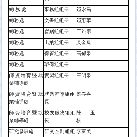
總 務 處
事務組組長
鍾永昌
總務處
文書組組長
鍾惠華
總務處
營繕組組長
王鈞宗
總務處
出納組組長
吳金鳳
總務處
保管組組長
高郁泉
總務處
環保組組長
師資培育暨就
實習組組長
王明泉
業輔導處
師資培育暨就
就業輔導組組
嚴春喜
業輔導處
長
師資培育暨就
校友服務組組
陳玉
業輔導處
長
枝
研究發展處
研究企劃組組
李富美