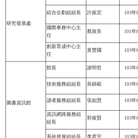
綜合企劃組組長
許振宏
103
年
研究發展處
國際事務中心主
蔡政良
101
年
任
創新育成中心主
黃豐國
103
年
任
館長
謝明哲
103
年
技術服務組組長
吳錦範
103
年
讀者服務組組長
張如慧
103
年
圖書資訊館
資訊網路服務組
郭俊賢
103
年
組長
系統發展組組長
李君宇
103
年