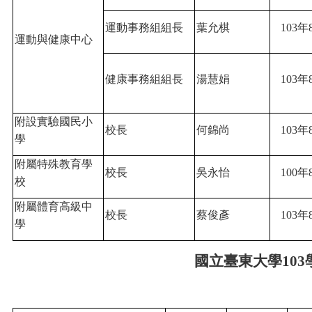
運動事務組組長
葉允棋
103
年
運動與健康中心
健康事務組組長
湯慧娟
103
年
附設實驗國民小
校長
何錦尚
103
年
學
附屬特殊教育學
校長
吳永怡
100
年
校
附屬體育高級中
校長
蔡俊彥
103
年
學
國立臺東大學103