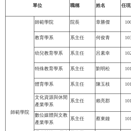
單位
職稱
姓名
任現
師範學院
院長
章勝傑
10
教育學系
系主任
何俊青
10
幼兒教育學系
系主任
呂素幸
10
特殊教育學系
系主任
劉明松
10
體育學系
系主任
陳玉枝
10
文化資源與休閒
系主任
賴亮郡
10
產業學系
師範學院
數位媒體與文教
系主任
蔡東鐘
10
產業學系