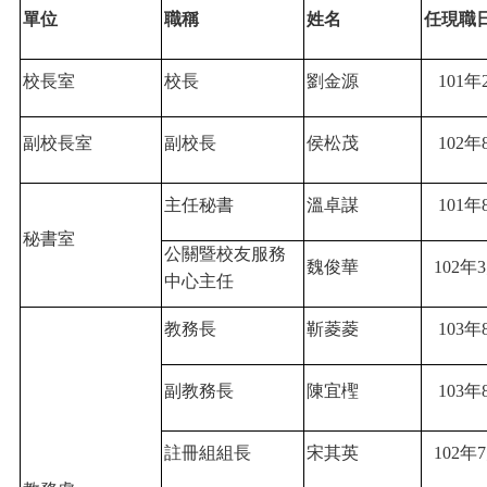
單位
職稱
姓名
任現職
校長室
校長
劉金源
101
年
副校長室
副校長
侯松茂
102
年
主任秘書
溫卓謀
101
年
秘書室
公關暨校友服務
魏俊華
102
年3
中心主任
教務長
靳菱菱
103
年
副教務長
陳宜檉
103
年
註冊組組長
宋其英
102
年7