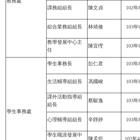
教務處
課務組組長
陳文貞
102
年
綜合業務組組長
林靖修
103
年
教學發展中心主
陳宜檉
103
年
任
學生事務長
彭仁君
103
年
生活輔導組組長
馮國峻
103
年
課外活動指導組
蔡駿逸
103
年
組長
學生事務處
心理輔導組組長
辛靜婷
103
年
學生職涯發展中
陳孟炬
102
年4