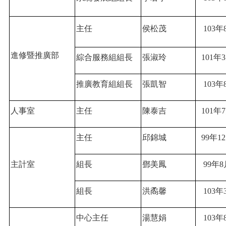
主任
侯松茂
103
年
進修暨推廣部
綜合服務組組長
張淑玲
101
年3
推廣教育組組長
張凱智
103
年
人事室
主任
陳泰吉
101
年7
主任
邱錦城
99
年1
主計室
組長
鄧美鳳
99
年8
組長
洪矞馨
103
年
中心主任
湯慧娟
103
年