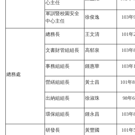
心主任
軍訓暨校園安全
徐俊逸
103
年
中心主任
總務長
王文清
101
年
文書財管組組長
高郁泉
103
年
事務組組長
鍾惠華
103
年
總務處
營繕組組長
黃士昌
101
年8
出納組組長
徐淑珠
98
年
環保組組長
鍾永昌
103
年
研發長
黃豐國
101
年