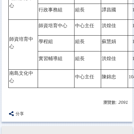
心
行政事務組
組長
譚昌國
師資培育中心
中心主任
洪煌佳
師資培育中
學程組
組長
蘇慧娟
心
實習輔導組
組長
洪煌佳
南島文化中
中心主任
陳錦忠
10
心
瀏覽數:
2091
分享