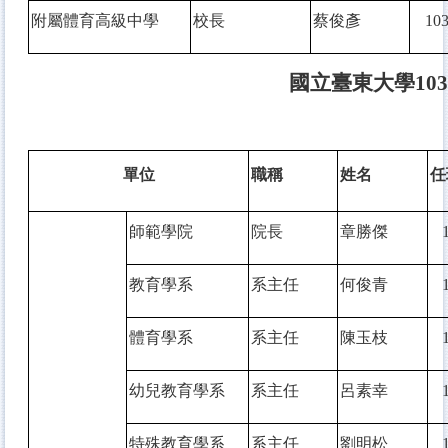
附屬體育高級中學
校長
蔡俊彥
10
國立臺東大學10
單位
職稱
姓名
任
師範學院
院長
章勝傑
教育學系
系主任
何俊青
體育學系
系主任
陳玉枝
幼兒教育學系
系主任
呂素幸
特殊教育學系
系主任
劉明松