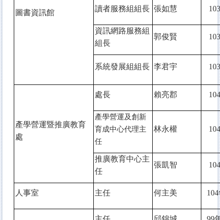
讀者服務組組長
張如慧
10
圖書資訊館
資訊網路服務組
郭俊賢
10
組長
系統發展組組長
李君宇
10
處長
賴亮郡
10
產學營運及創新
產學營運暨推廣教育
林永權
10
育成中心代理主
處
任
推廣教育中心主
張凱智
10
任
人事室
主任
何主美
104
主任
邱錦城
99
年