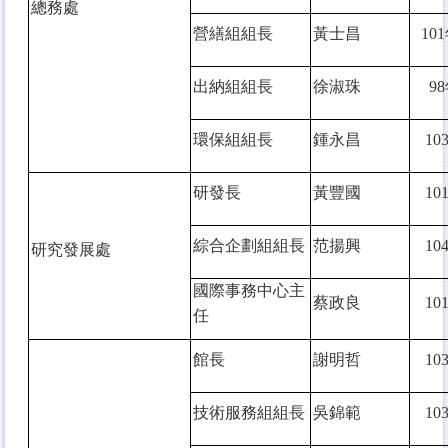
總務處
營繕組組長
黃士昌
101
出納組組長
徐淑珠
98
環保組組長
鍾永昌
10
研發長
黃豐國
10
綜合企劃組組長
范揚興
10
研究發展處
國際事務中心主
蔡政良
10
任
館長
謝明哲
10
技術服務組組長
吳錦範
10