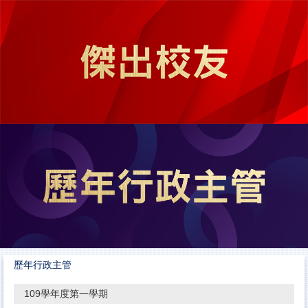
跳
到
主
要
內
容
區
歷年行政主管
109學年度第一學期