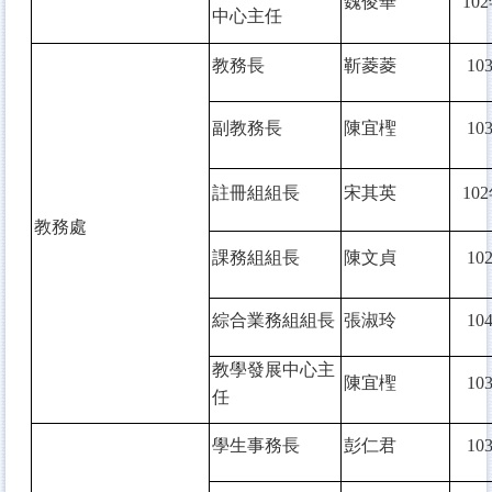
魏俊華
102
中心主任
教務長
靳菱菱
10
副教務長
陳宜檉
10
註冊組組長
宋其英
102
教務處
課務組組長
陳文貞
10
綜合業務組組長
張淑玲
10
教學發展中心主
陳宜檉
10
任
學生事務長
彭仁君
10