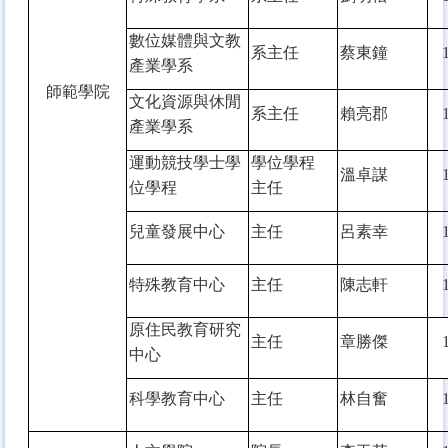
數位媒體與文教
系主任
蔡東鐘
產業學系
師範學院
文化資源與休閒
系主任
賴亮郡
產業學系
運動競技學士學
學位學程
溫卓謀
位學程
主任
兒童發展中心
主任
呂素幸
特殊教育中心
主任
陳志軒
原住民教育研究
主任
章勝傑
中心
科學教育中心
主任
林自奮