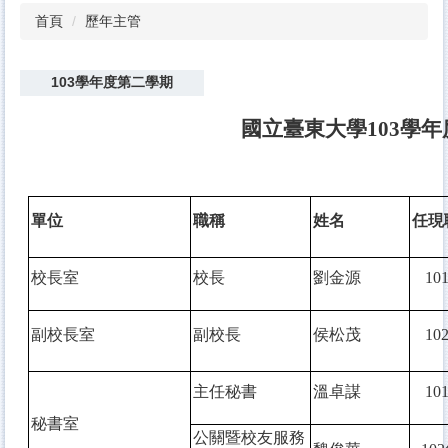
首頁
歷年主管
103學年度第二學期
國立臺東大學103學年
單位
職稱
姓名
任現
校長室
校長
劉金源
10
副校長室
副校長
侯松茂
10
主任秘書
溫卓謀
10
秘書室
公關暨校友服務