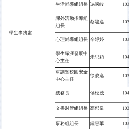
生活輔導組組長
馮國峻
10
課外活動指導組
蔡駿逸
10
組長
學生事務處
心理輔導組組長
辛靜婷
10
學生職涯發展中
朱思穎
10
心主任
軍訓暨校園安全
徐俊逸
10
中心主任
總務長
侯松茂
10
文書財管組組長
高郁泉
10
事務組組長
鍾惠華
10