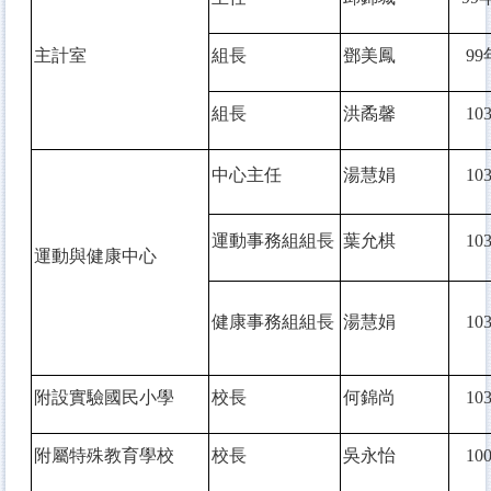
主計室
組長
鄧美鳳
99
組長
洪矞馨
10
中心主任
湯慧娟
10
運動事務組組長
葉允棋
10
運動與健康中心
健康事務組組長
湯慧娟
10
附設實驗國民小學
校長
何錦尚
10
附屬特殊教育學校
校長
吳永怡
10