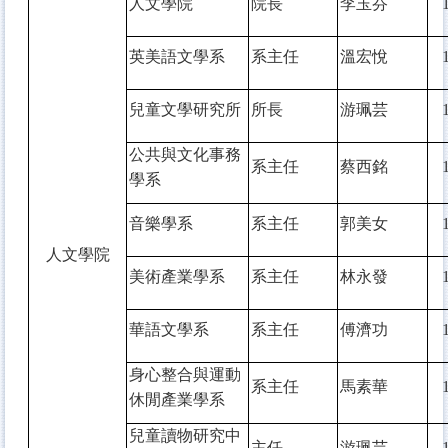
人文學院
院長
李玉芬
英美語文學系
系主任
溫宏悅
兒童文學研究所
所長
游珮芸
公共與文化事務
系主任
蔡西銘
學系
音樂學系
系主任
郭美女
人文學院
美術產業學系
系主任
林永發
華語文學系
系主任
傅濟功
身心整合與運動
系主任
馬素華
休閒產業學系
兒童讀物研究中
主任
游珮芸