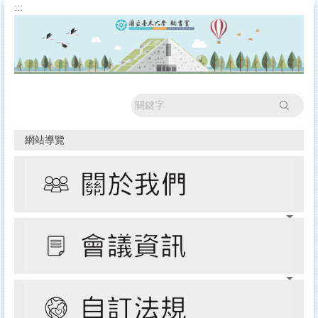
:::
跳
到
主
要
內
容
區
搜尋
網站導覽