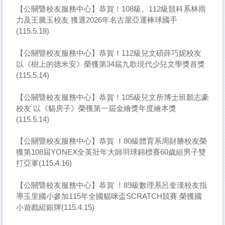
【公關暨校友服務中心】恭賀！108級、112級競科系林雨
力及王騰玉校友 獲選2026年名古屋亞運棒球國手
(115.5.18)
【公關暨校友服務中心】恭賀！112級兒文碩薛巧妮校友
以《樹上的德米安》榮獲第34屆九歌現代少兒文學獎首獎
(115.5.14)
【公關暨校友服務中心】恭賀！105級兒文所博士班顏志豪
校友 以《貓房子》榮獲第一屆金繪獎年度繪本獎
(115.5.14)
【公關暨校友服務中心】恭賀 ！80級體育系周財勝校友榮
獲第108屆YONEX全英壯年大師羽球錦標賽60歲組男子雙
打亞軍(115.4.16)
【公關暨校友服務中心】恭賀 ！89級數理系呂奎漢校友指
導玉里國小參加115年全國貓咪盃SCRATCH競賽 榮獲國
小遊戲組銀牌(115.4.15)