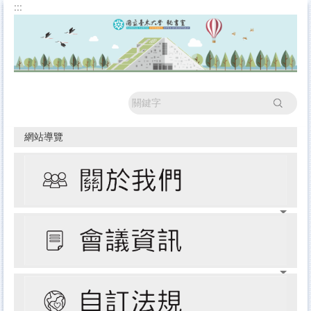
:::
跳
到
主
要
內
容
區
搜尋
網站導覽