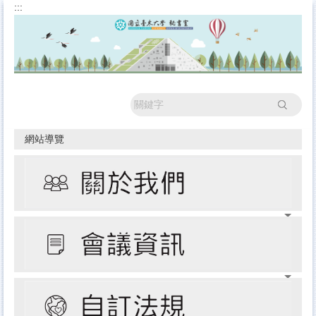
:::
跳
到
主
要
內
容
區
搜尋
網站導覽