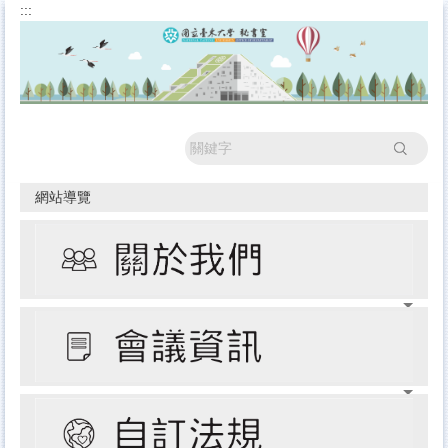
:::
跳
到
主
要
內
容
區
搜尋
網站導覽