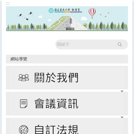
:::
跳
到
主
要
內
容
區
搜尋
網站導覽