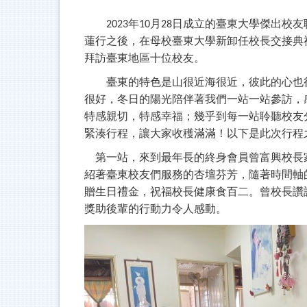
年
月
日成立的臺東大學傑出校友
2023
10
28
蓮行之後，在母校臺東大學新卸任校長交接典
拜訪臺東地區十位校友。
臺東的特色是山很近海很近，彼此的心也
很好，冬日的陽光陪伴著我們一站一站參訪，
特感親切，特感幸福
；
幾乎到每一站聆聽校友
緊湊行程，讓大家收穫滿滿
！
以下是此次行程
第一站，來到最年長的終身會員曾富興校長
紹著臺東校友們服務的杏壇芬芳，隨著時間軸
贈生日禮金，祝福校長健康食百二。曾校長讚
獎助後輩的行動力令人感動。