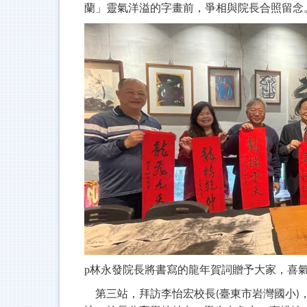
蘭
」
靈氣洋溢的字畫前，爭相與院長合照留念
p
林永發院長將書寫的龍年賀詞贈予大家，喜
第三站，拜訪李怡宏校長
臺東市岩灣國小
(
)