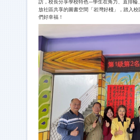
訪，校長分享學校特色
學生在角力
、
直排輪
—
放社區共享的圖書空間「岩灣好棧」，踏入校
們好幸福！