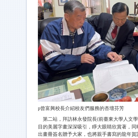
p
曾富興校長介紹校友們服務的杏壇芬芳
第二站，拜訪林永發院長
前
臺東大學人文學
(
目的美麗字畫深深吸引，睜大眼睛欣賞著，同
出畫冊簽名贈予大家，也將親手書寫的龍年賀