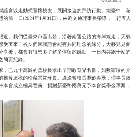
聯誼會以走動式關懷校友，展開接連的拜訪行動
。
繼臺中、花
禮的前一日
年
月
日
，由劉文通理事長帶隊，一行五人
(2024
1
31
)
很近
。
我們從臺東市區出發，沿著南迴公路的海岸線走，天氣
感受著來自校友們因聯誼會能有共同理念的緣分，大夥兒見面
分享後，都會有很想多了解多停留的感動
；
一日內共跑十站的
之簡要紀錄。
家，已九十高齡的曾校長拿出早期教育界名冊，如數家珍的介
的推算這樣的珍藏異常珍貴。適逢曾校長耄齡壽辰，理事長致
許本會成立極具意義，捐贈新臺幣兩萬元予本會獎學金專案，