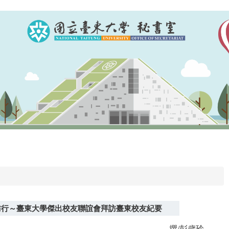
訪行～臺東大學傑出校友聯誼會拜訪臺東校友紀要
撰/彭歲玲