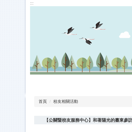
:::
跳
到
主
要
內
容
區
首頁
校友相關活動
【公關暨校友服務中心】和著陽光的臺東參