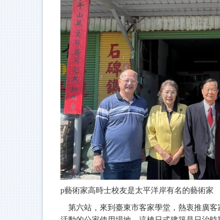
p
藝術家高時士校友是太平洋岸有名的藝術家
第六站，來到臺東市客家學堂，熱衷推廣客
活動的公家使用場地
。
這棟日式建築是日治時