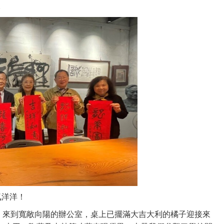
。
氣洋洋！
，來到寬敞向陽的辦公室，桌上已擺滿大吉大利的橘子迎接來