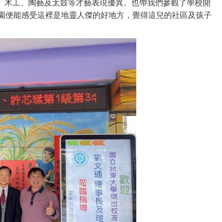
、
木工
、
陶藝及太鼓等才藝表現優異
。
也帶我們參觀了學校開
園便能感受這裡是地靈人傑的好地方，覺得這兒的社區及孩子