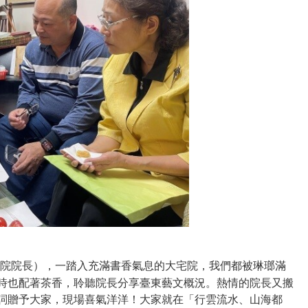
院院長），一踏入充滿書香氣息的大宅院，我們都被琳瑯滿
時也配著茶香，聆聽院長分享臺東藝文概況
。
熱情的院長又搬
詞贈予大家，現場喜氣洋洋！大家就在
「
行雲流水、山海都