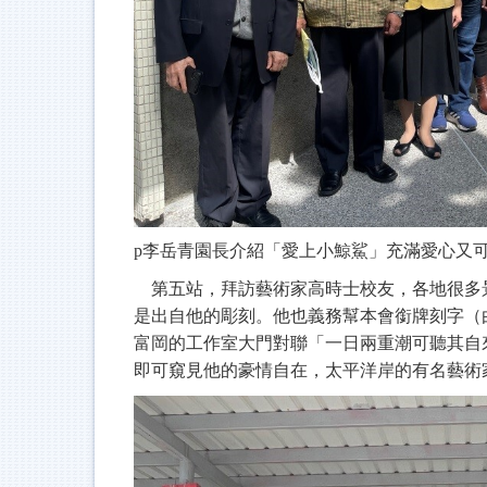
p
李岳青園長介紹「愛上小鯨鯊」充滿愛心又
第五站，拜訪藝術家高時士校友，各地很多
是出自他的彫刻。他也義務幫本會銜牌刻字（
富岡的工作室大門對聯
「一日兩重潮可聽其自
即可窺見他的豪情自在，
太平洋岸的有名藝術