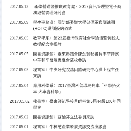
產學營運暨推廣教育處〉2017資訊管理暨電子商
2017.05.12
務經營管理研討會
學生事務處〉國防部委辦大學儲備軍官訓練團
2017.05.09
(ROTC)選訓簽約儀式
教育學系〉第23屆臺灣教育社會學論壇暨黃毅志
2017.05.05
教授紀念室揭牌
圖書資訊館〉臺東縣議會陳劍賢秘書長率菲律濱
2017.05.05
中華和平發展促進會蒞校參訪
秘書室〉中央研究院基因體研究中心洪上程主任
2017.05.05
來訪
應用科學系〉2017臺灣科普環島列車「科學搭火
2017.05.04
車 火車會科學」
2017
秘書室〉臺東師範學校普師科第5屆44級106年同
.05.02
學會
圖書資訊館〉蘇治芬立法委員來訪
2017.05.02
秘書室〉牛樟芝產業發展資訊交流座談會
2017.05.01