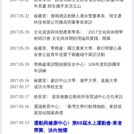
年系慶 師生攜手攻頂玉山
秘書室〉鹿鳴酒店創辦人潘永豐董事長、明文彥
2017.05.22
科技有限公司陳高明董事長來訪
文化資源與休閒產業學系〉「2017文化與休閒學
2017.05.19
術研討會-文化與休閒的理論與實踐」開幕
秘書室、學務處〉國立臺東大學、蔡衍明愛心基
2017.05.19
金會公益青年送愛下鄉趣端午家訪活動
學務處軍訓暨校園安全中心〉106年度民防團常
2017.05.19
年訓練
秘書室〉參訪中山大學、逢甲大學、嘉義大學、
2017.05.16
成功大學校史室
2017.05.17
校長室〉 資策會數位教研所張育誠中心主任來訪
2017.05.17
通識教育中心〉「臺灣文學行動博物館」東部巡
2017.05.16
迴首站開幕典禮
2017.05.13
運動與健康中心〉第69屆水上運動會-東者
齊聚、泳向無懼