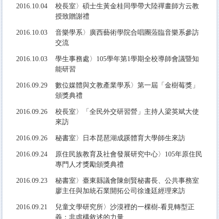
2016.10.04
校長室〉碩士生黃金桂同學帶大陸禪畫師方云教
授致贈謝禮
2016.10.03
音樂學系〉廣西藝術學院合唱團蒞臨音樂系參訪
交流
2016.10.03
學生事務處〉105學年第1學期全校導師會議暨知
能研習
2016.
09.29
數位媒體與文教產業學系〉第一屆「金樹莓獎」
頒獎典禮
2016.
09.26
校長室〉「全民外交研習營」主持人梁英斌大使
來訪
2016.
09.26
秘書室〉日本琵琶湖成蹊體育大學師生來訪
2016.
09.24
原
住民族教育及社會發展研究中心〉105年原住民
專門人才獎勵頒獎典禮
2016.
09.23
秘書室〉臺東縣議會陳劍賢秘書長、公共事務室
廖主任與加統石業開拓公司徐逢廷經理來訪
2016.
09.21
兒童文學研究所〉沙漠裡的一棵樹-看見轉型正
義：非虛構敘述的力量