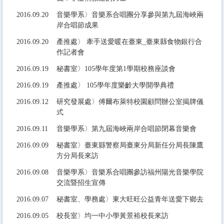
2016.
09.20
音樂學系〉音樂系合唱團分享參與第九屆海峽兩
岸合唱節成果
2016.
09.20
產推處〉 牽手送愛暖在臺東_臺東縣食物銀行合
作記者會
2016.
09.19
秘書室〉105學年度第1學期校務座談會
2016.
09.19
產推處〉
105學年度樂齡大學開學典禮
2016.
09.12
研究發展處〉傅爾布萊特校園顧問辦公室揭牌儀
式
2016.
09.11
音樂學系〉第九屆海峽兩岸合唱節閉幕音樂會
2016.
09.09
秘書室〉臺東縣警察局臺東分局新任分局長陳鷹
方分局長來訪
2016.
09.08
音樂學系〉音樂系合唱團參訪福州陽光音樂學院
交流暨招生宣傳
2016.
09.07
秘書室、學務處〉東大旺旺公益青年送愛下鄉去
2016.
09.05
校長室〉均一中小學黃景裕校長來訪