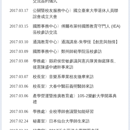
交流簽約儀式
公關暨校友服務中心〉國立臺東大學退休人員聯
2017.03.17
誼會成立大會
國際事務中心〉傅爾布萊特國際教育守門人 (IEA)
2017.03.15
蒞校參訪交流
通識教育中心〉通識講座-朱學恆【創意與熱情】
2017.03.10
國際事務中心〉鄭州師範學院蒞校參訪
2017.03.09
學務處〉縣府侯世敏參議與憲兵隊黃御庭隊長、
2017.03.08
後憲陳盛中總幹事來訪
校長室〉音樂系畢業校友徹摩來訪
2017.03.07
校長室〉大春中醫莊義明醫師來訪
2017.03.06
產學營運暨推廣教育處〉105-2樂齡大學開幕典
2017.03.06
禮
學務處〉全校導師會議暨知能研習
2017.03.06
秘書室〉日本仙台大學師生來訪
2017.02.24