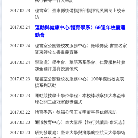
執行長等一行人來訪
秘書室〉臺東縣後備指揮部指揮官吳國良上校來
2017.03.28
訪
2017.03.24
運動與健康中心/體育學系〉69週年校慶運
動會
秘書室公關暨校友服務中心〉微曦傳愛-書畫名家
2017.03.24
暨東師校友書畫義賣展
學務處〉學生會、華語系系學會、仁愛服務社參
2017.03.24
加全國評選賽授旗儀式
秘書室公關暨校友服務中心〉106年傑出校友表
2017.03.23
揚系列活動
運動競技學士學位學程〉本校棒球隊獲大專盃棒
2017.03.23
球公開二級冠軍獻獎儀式
體育學系〉徠福公司王光明董事長伉儷來訪
2017.03.22
通識教育中心〉東大講座【旅行與讀書-詹宏志】
2017.03.20
研究發展處〉臺東大學與瀋陽航空航天大學學術
2017.03.20