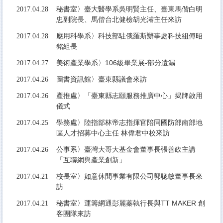
秘書室〉臺大醫學系吳明賢主任、臺東馬偕白明
2017.04.28
忠副院長、馬偕台北健檢胡光濬主任來訪
應用科學系〉科技部駐俄羅斯辦事處科技組傅昭
2017.04.28
銘組長
美術產業學系〉106級畢業展-部分遺漏
2017.04.27
圖書資訊館〉臺東縣議會來訪
2017.04.26
產推處〉「臺東縣志願服務推廣中心」揭牌啟用
2017.04.26
儀式
學務處〉陸指部林帝志指揮官陪同國防部南部地
2017.04.25
區人才招募中心主任 林偉君中校來訪
公事系〉臺灣大哥大基金會董事長張善政主講
2017.04.26
「互聯網與產業創新」
校長室〉如意休閒事業有限公司郭聰敏董事長來
2017.04.21
訪
秘書室〉運籌網通彭麗蓁執行長與TT MAKER 創
2017.04.21
客團隊來訪