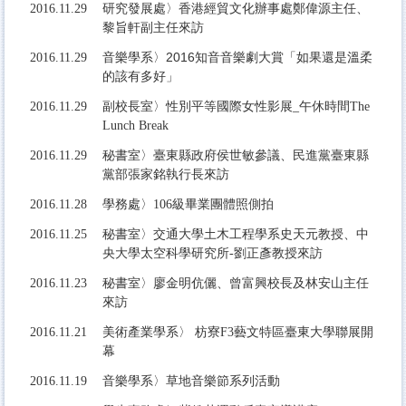
研究發展處〉香港經貿文化辦事處鄭偉源主任、
2016.11.29
黎旨軒副主任來訪
音樂學系〉2016知音音樂劇大賞「如果還是溫柔
2016.11.29
的該有多好」
2016.11.29
副校長室〉性別平等國際女性影展_午休時間The
Lunch Break
2016.11.29
秘書室〉臺東縣政府侯世敏參議、民進黨臺東縣
黨部張家銘執行長來訪
2016.11.28
學務處〉106級畢業團體照側拍
2016.11.25
秘書室〉交通大學土木工程學系史天元教授、中
央大學太空科學研究所-劉正彥教授來訪
2016.11.23
秘書室〉廖金明伉儷、曾富興校長及林安山主任
來訪
2016.11.21
美術產業學系〉 枋寮F3藝文特區臺東大學聯展開
幕
音樂學系〉草地音樂節系列活動
2016.11.19