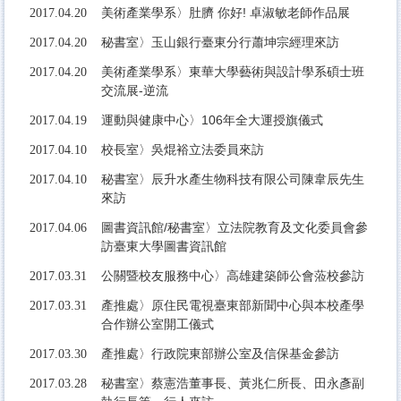
美術產業學系〉肚臍 你好! 卓淑敏老師作品展
2017.04.20
秘書室〉玉山銀行臺東分行蕭坤宗經理來訪
2017.04.20
美術產業學系〉東華大學藝術與設計學系碩士班
2017.04.20
交流展-逆流
運動與健康中心〉106年全大運授旗儀式
2017.04.19
校長室〉吳焜裕立法委員來訪
2017.04.10
秘書室〉辰升水產生物科技有限公司陳韋辰先生
2017.04.10
來訪
圖書資訊館/秘書室〉立法院教育及文化委員會參
2017.04.06
訪臺東大學圖書資訊館
公關暨校友服務中心〉高雄建築師公會蒞校參訪
2017.03.31
產推處〉原住民電視臺東部新聞中心與本校產學
2017.03.31
合作辦公室開工儀式
產推處〉行政院東部辦公室及信保基金參訪
2017.03.30
秘書室〉蔡憲浩董事長、黃兆仁所長、田永彥副
2017.03.28