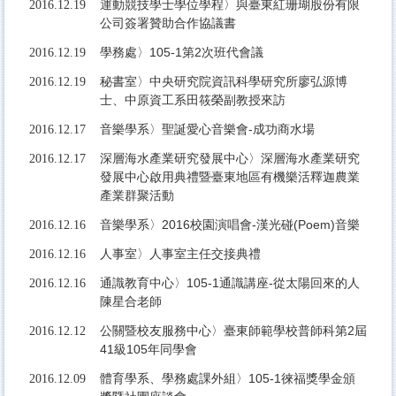
運動競技學士學位學程〉與臺東紅珊瑚股份有限
2016.12.19
公司簽署贊助合作協議書
學務處〉105-1第2次班代會議
2016.12.19
秘書室〉中央研究院資訊科學研究所廖弘源博
2016.12.19
士、中原資工系田筱榮副教授來訪
音樂學系〉聖誕愛心音樂會-成功商水場
2016.12.17
深層海水產業研究發展中心〉深層海水產業研究
2016.12.17
發展中心啟用典禮暨臺東地區有機樂活釋迦農業
產業群聚活動
音樂學系〉2016校園演唱會-漢光碰(Poem)音樂
2016.12.16
人事室〉人事室主任交接典禮
2016.12.16
通識教育中心〉105-1通識講座-從太陽回來的人
2016.12.16
陳星合老師
公關暨校友服務中心〉臺東師範學校普師科第2屆
2016.12.12
41級105年同學會
體育學系、學務處課外組〉105-1徠福獎學金頒
2016.12.09