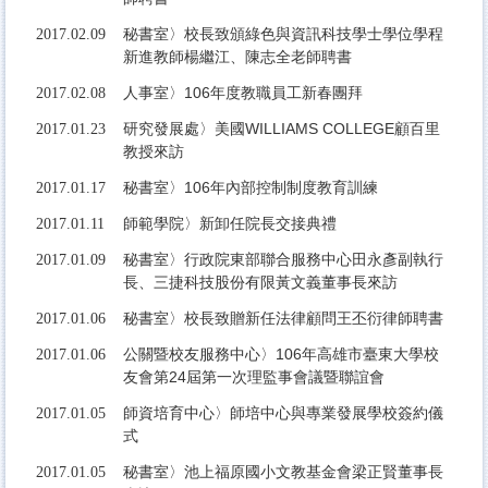
秘書室〉校長致頒綠色與資訊科技學士學位學程
2017.02.09
新進教師楊繼江、陳志全老師聘書
人事室〉106年度教職員工新春團拜
2017.02.08
研究發展處〉美國WILLIAMS COLLEGE顧百里
2017.01.23
教授來訪
秘書室〉106年內部控制制度教育訓練
2017.01.17
師範學院〉新卸任院長交接典禮
2017.01.11
秘書室〉行政院東部聯合服務中心田永彥副執行
2017.01.09
長、三捷科技股份有限黃文義董事長來訪
秘書室〉校長致贈新任法律顧問王丕衍律師聘書
2017.01.06
公關暨校友服務中心〉106年高雄市臺東大學校
2017.01.06
友會第24屆第一次理監事會議暨聯誼會
師資培育中心〉師培中心與專業發展學校簽約儀
2017.01.05
式
秘書室〉池上福原國小文教基金會梁正賢董事長
2017.01.05