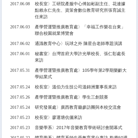
校長室〉工研院產服中心傅如彬副主任、花連據
2017.06.08
點賴永仁先生、資策會數位教育研究所張育誠主
任來訪
產學營運暨推廣教育處〉「幸福工作樂在台東」
2017.06.03
聯合校園就業博覽會
通識教育中心〉玩球之外 陳星合老師專題演講
2017.06.02
秘書室〉台灣首府大學許光華校長、張仁彰處長
2017.06.01
來訪
產學營運暨推廣教育處〉105學年第2學期樂齡大
2017.05.31
學結業式
校長室〉溫伯力生技公司溫錦洲董事長來訪
2017.05.24
產學營運暨推廣教育處〉學生三創競賽
2017.05.26
研究發展處〉廣西教育廳參訪團與本校交流會
2017.05.24
校長室〉廖運塘伉儷來訪
2017.05.23
音樂學系〉2017年音樂教育學術研討會開幕式
2017.05.23
體育學系〉體育系師生受教育電台專訪-歡慶50週
2017.05.22