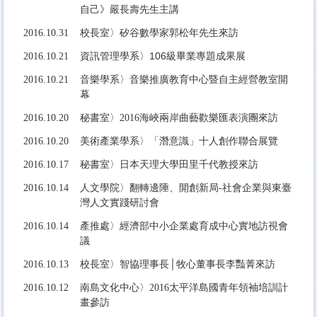
自己》嚴長壽先生主講
校長室〉矽谷數學家郭松年先生來訪
2016.10.31
資訊管理學系〉106級畢業專題成果展
2016.10.21
音樂學系〉音樂推廣教育中心暨自主經營教室開
2016.10.21
幕
2016.10.20
秘書室〉2016海峽兩岸曲藝歡樂匯表演團來訪
2016.10.20
美術產業學系〉「潛意識」十人創作聯合展覽
2016.10.17
秘書室〉日本天理大學田里千代教授來訪
2016.10.14
人文學院〉翻轉邊陲、開創新局-社會企業與東臺
灣人文實踐研討會
2016.10.14
產推處〉經濟部中小企業處育成中心實地訪視會
議
2016.10.13
校長室〉智協理事長│牧心董事長李豔菁來訪
2016.10.12
南島文化中心〉2016太平洋島國青年領袖培訓計
畫參訪