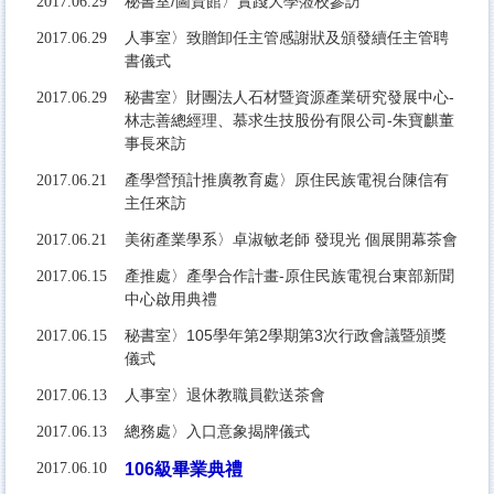
秘書室/圖資館〉實踐大學蒞校參訪
2017.06.29
人事室〉致贈卸任主管感謝狀及頒發續任主管聘
2017.06.29
書儀式
秘書室〉財團法人石材暨資源產業研究發展中心-
2017.06.29
林志善總經理、慕求生技股份有限公司-朱寶麒董
事長來訪
產學營預計推廣教育處〉原住民族電視台陳信有
2017.06.21
主任來訪
美術產業學系〉卓淑敏老師 發現光 個展開幕茶會
2017.06.21
產推處〉產學合作計畫-原住民族電視台東部新聞
2017.06.15
中心啟用典禮
秘書室〉105學年第2學期第3次行政會議暨頒獎
2017.06.15
儀式
人事室〉退休教職員歡送茶會
2017.06.13
總務處〉入口意象揭牌儀式
2017.06.13
2017.06.10
106級畢業典禮