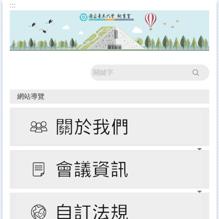
:::
跳
到
主
要
內
容
區
搜尋
網站導覽