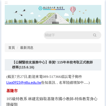
:::
跳
到
主
要
內
容
區
搜尋
首頁
最新消息
【公關暨校友服務中心】恭賀! 115年本校考取正式教師
榜單(115.6.16)
(
截至7月27日,歡迎來電089-517366或以電子郵件
告知喜訊，名單陸續增加中.....)
Liao0923@nttu.edu.tw
基隆市
105
級特教系 林建宏錄取基隆市國小教師-特殊教育身心
障礙類