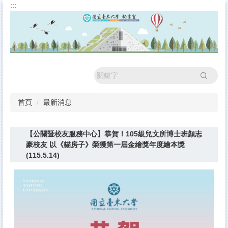
:::
跳
到
主
要
內
容
區
搜尋
首頁
最新消息
【公關暨校友服務中心】恭賀！105級兒文所博士班顏志
豪校友 以《貓房子》榮獲第一屆金繪獎年度繪本獎
(115.5.14)