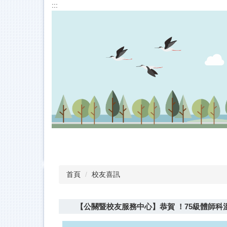
:::
跳
到
主
要
內
容
區
首頁
校友喜訊
【公關暨校友服務中心】恭賀 ！75級體師科溫卓