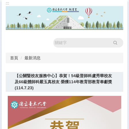
:::
跳
到
主
要
內
容
區
搜尋
首頁
最新消息
【公關暨校友服務中心】恭賀！54級普師科盧秀華校友
及66級體師科嚴玉真校友 榮獲114年教育部教育奉獻獎
(114.7.23)