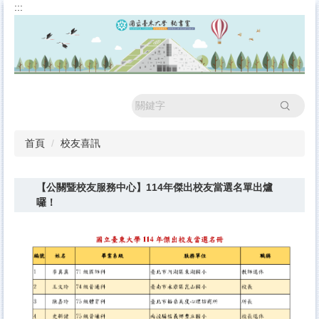
:::
跳
到
主
要
內
容
區
搜尋
首頁
校友喜訊
【公關暨校友服務中心】114年傑出校友當選名單出爐
囉！