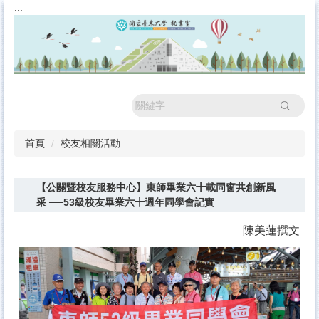
:::
跳
到
主
要
內
容
區
搜尋
首頁
校友相關活動
【公關暨校友服務中心】東師畢業六十載同窗共創新風
采 ──53級校友畢業六十週年同學會記實
陳美蓮撰文