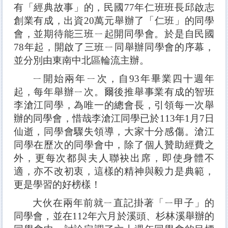
有「經典故事」的，民國77年仁班班長邱啟志
創業有成，出資20萬元舉辦了「仁班」的同學
會，並期待能三班ㄧ起開同學會。於是自民國
78年起，開啟了三班ㄧ同舉辦同學會的序幕，
並分別由東南中北區輪流主辦。
ㄧ開始兩年ㄧ次，自93年畢業四十週年
起，每年舉辦ㄧ次。爾後推舉事業有成的智班
李滄江同學，為唯一的總會長，引領每一次舉
辦的同學會，惜哉李滄江同學已於113年1月7日
仙逝，同學會驟失領導，大家十分感傷。滄江
同學在歷次的同學會中，除了個人贊助經費之
外，更每次都與夫人聯袂出席，即使身體不
適，亦不改初衷，這樣的精神與毅力是典範，
更是學習的好榜樣！
大伙在兩年前就ㄧ直記掛著「ㄧ甲子」的
同學會，並在112年六月於溪頭、杉林溪舉辦的