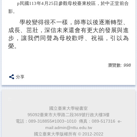
p
民國113年4月25日參觀母校臺東校區，於中正堂前合
影。
學校變得很不一樣，師專以後逐漸轉型、
成長、茁壯，深信未來還會有更大的發展與進
步，讓我們同聲為母校歡呼、祝福，引以為
榮。
瀏覽數:
998
分享
:::
國立臺東大學秘書室
95092臺東市大學路二段369號行政大樓3樓
電話：089-318855#1003~1010 傳真：089-517316 e-
mail:admin@nttu.edu.tw
國立臺東大學版權所有 © 2012-2022