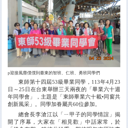
p
迎接風塵僕僕到臺東的智班、仁班、勇班同學們
東師第十四屆53級畢業同學，113年4月23
日～25日在台東舉辦三天兩夜的「畢業六十週
年同學會」，主題是「東師畢業六十載•同窗共
創新風采」。同學加眷屬共60位參加。
總會長李滄江以「ㄧ甲子的同學情誼」揭
開了序幕，大家
在「相見歡」中話家常，於