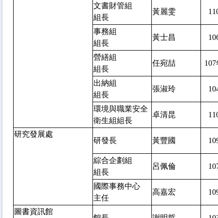
文書財管組
黃麗雯
1
組長
事務組
黃士昌
1
組長
營繕組
任宛喆
10
組長
出納組
張淑玲
1
組長
環境與職業安全
卓清昆
1
衛生組組長
研究發展處
研發長
黃豐國
1
綜合企劃組
呂佩倫
1
組長
國際事務中心
高嘉宏
1
主任
圖書資訊館
館長
謝明哲
1