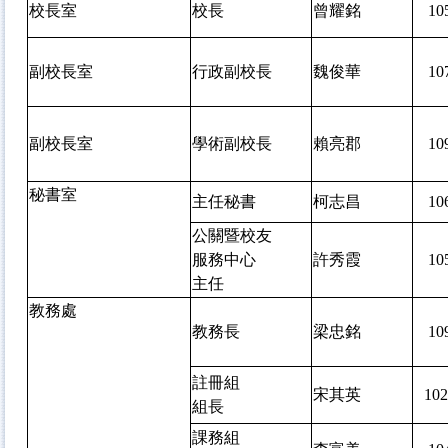
校長室
校長
曾耀銘
1
副校長室
行政副校長
魏俊華
1
副校長室
學術副校長
賴亮郡
1
秘書室
主任秘書
柯志昌
1
公關暨校友
服務中心
許秀霞
1
主任
教務處
教務長
梁忠銘
1
註冊組
宋其英
10
組長
課務組