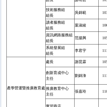
技術服務組
吳錦範
1
組長
讀者服務組
葉淑綾
1
組長
資訊網路服務組
范揚興
1
組長
系統發展組
李君宇
1
組長
處長
謝昆霖
1
創新育成中心
劉錦浲
1
主任
產學營運暨推廣教育處
推廣教育中心
張嘉玲
1
主任
實習商店