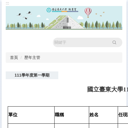
:::
跳
到
主
要
內
容
區
搜尋
首頁
歷年主管
111學年度第一學期
國立臺東大學1
單位
職稱
姓名
任現