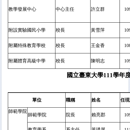
教學發展中心
中心主任
許立群
1
附設實驗國民小學
校長
黃雪萍
1
附屬特殊教育學校
校長
王金香
1
附屬體育高級中學
校長
陳明志
1
國立臺東大學111學年
單位
職稱
姓名
任現
師範學院
師範學院
院長
賴亮郡
1
教育學系
系主任
黃琇屏
1