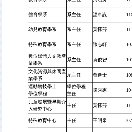
體育學系
系主任
溫卓謀
1
幼兒教育學系
系主任
黃愫芬
1
特殊教育學系
系主任
陳志軒
1
數位媒體與文教產
系主任
賀俊智
1
業學系
文化資源與休閒產
系主任
蔡進士
1
業學系
運動競技學士
學位學程
陳秀惠
1
學位學程
主任
兒童發展暨早期介
主任
黃愫芬
1
入研究中心
特殊教育中心
主任
王明泉
10