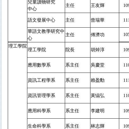
兒童讀物研究
主任
王友輝
1
中心
語文發展中心
主任
曾瑞華
1
華語文教學研究中
1
主任
傅濟功
心
理工學院
理工學院
院長
胡焯淳
1
應用數學系
系主任
吳慶堂
1
資訊工程學系
系主任
賴盈勳
1
資訊管理學系
系主任
黃恊弘
1
應用科學系
系主任
李建明
1
生命科學系
系主任
林志輝
1