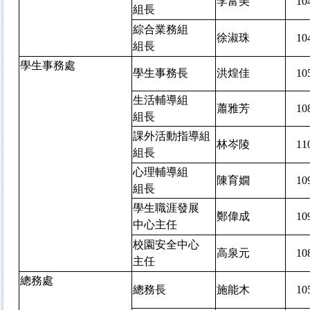
李富美
1
組長
綜合業務組
徐淑珠
1
組長
學生事務處
學生事務長
洪煌佳
1
生活輔導組
蕭雅芳
1
組長
課外活動指導組
林岑陵
1
組長
心理輔導組
陳育嫺
1
組長
學生職涯發展
鄭偉成
1
中心主任
校園安全中心
高泉元
1
主任
總務處
總務長
施能木
1