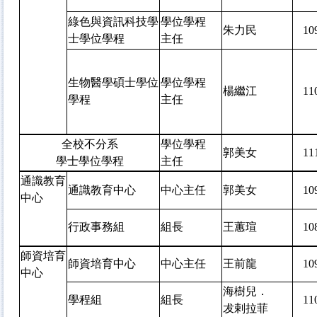
綠色與資訊科技學
學位學程
朱力民
1
士學位學程
主任
生物醫學碩士學位
學位學程
楊繼江
1
學程
主任
全校不分系
學位學程
郭美女
1
學士學位學程
主任
通識教育
通識教育中心
中心主任
郭美女
1
中心
行政事務組
組長
王蕙瑄
1
師資培育
師資培育中心
中心主任
王前龍
1
中心
海樹兒．
學程組
組長
1
犮剌拉菲