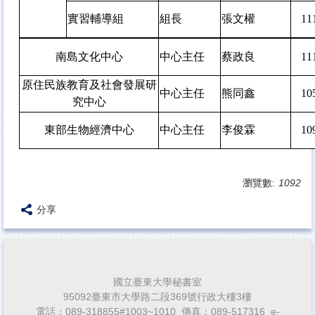
實習輔導組
組長
張文權
1
南島文化中心
中心主任
蔡政良
1
原住民族教育及社會發展研
中心主任
熊同鑫
1
究中心
東部生物經濟中心
中心主任
李俊霖
1
瀏覽數:
1092
分享
:::
國立臺東大學秘書室
95092臺東市大學路二段369號行政大樓3樓
電話：089-318855#1003~1010 傳真：089-517316 e-