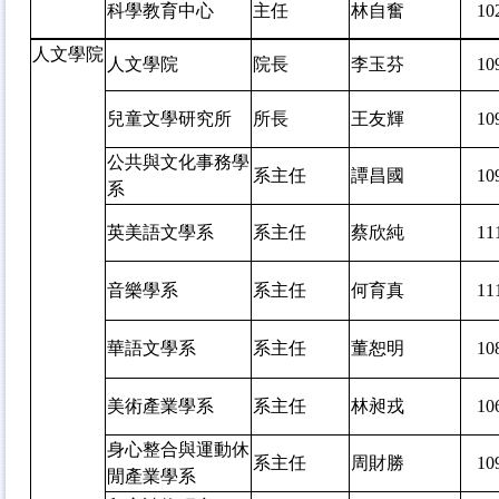
科學教育中心
主任
林自奮
1
人文學院
人文學院
院長
李玉芬
1
兒童文學研究所
所長
王友輝
1
公共與文化事務學
系主任
譚昌國
1
系
英美語文學系
系主任
蔡欣純
1
音樂學系
系主任
何育真
1
華語文學系
系主任
董恕明
1
美術產業學系
系主任
林昶戎
1
身心整合與運動休
系主任
周財勝
1
閒產業學系