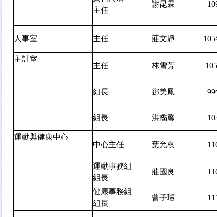
謝昆霖
1
主任
人事室
主任
莊文靜
10
主計室
主任
林雪芳
10
組長
鄧美鳳
9
組長
洪矞馨
1
運動與健康中心
中心主任
葉允棋
1
運動事務組
莊國良
1
組長
健康事務組
曾子璿
1
組長