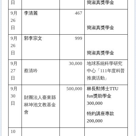
日
簡淑真獎學金
9
月
李清麗
467
26
日
簡淑真獎學金
9
月
郭李宗文
999
26
日
簡淑真獎學金
9
月
30,000
地球系統科學研究
27
蔡清吟
中心「111年度科普
日
推廣活動」
9
月
500,000
林長勲博士TTU
30
fun獎助學金
財團法人臺東縣
日
300,000
林坤池文教基金
會
特約講座專款
200,000
10