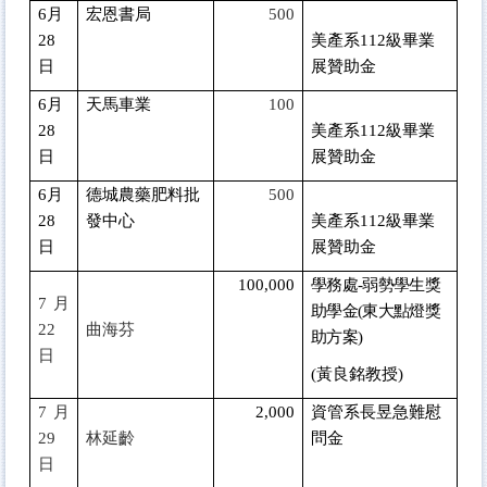
6
月
宏恩書局
500
28
美產系112級畢業
日
展贊助金
6
月
天馬車業
100
28
美產系112級畢業
日
展贊助金
6
月
德城農藥肥料批
500
28
發中心
美產系112級畢業
日
展贊助金
100,000
學務處-弱勢學生獎
7
月
助學金(東大點燈獎
22
曲海芬
助方案)
日
(
黃良銘教授)
7
月
2,000
資管系長昱急難慰
29
林延齡
問金
日