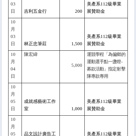
03
美產系112級畢業
日
吉利五金行
200
展贊助金
10
月
03
美產系112級畢業
日
林正忠筆莊
1,500
展贊助金
10
陳宏緯
運競學程「為偏鄉的
月
運動選手點一盞燈-
5,000
04
募款活動」指定射擊
日
隊專款專用
10
月
05
成就感藝術工作
美產系112級畢業
日
室
1,000
展贊助金
10
月
05
品文設計廣告工
美產系112級畢業