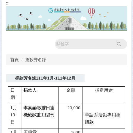
:::
跳
到
主
要
內
容
區
搜尋
首頁
捐款芳名錄
捐款芳名錄111年1月-111年12月
日
捐款人
金額
指定用途
期
1
月
李素滿(收據日達
20,000
13
機械起重工程行)
華語系活動專用捐
日
贈款
1
月
王慶堂
1000