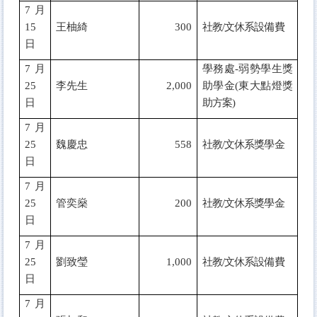
7
月
15
王柚綺
300
社教/文休系設備費
日
7
月
學務處-弱勢學生獎
25
李先生
2,000
助學金(東大點燈獎
日
助方案)
7
月
25
魏慶忠
558
社教/文休系獎學金
日
7
月
25
管奕燊
200
社教/文休系獎學金
日
7
月
25
劉致瑩
1,000
社教/文休系設備費
日
7
月