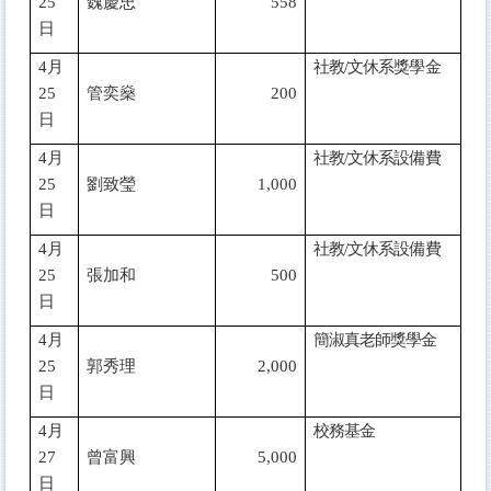
25
魏慶忠
558
日
4
月
社教/文休系獎學金
25
管奕燊
200
日
4
月
社教/文休系設備費
25
劉致瑩
1,000
日
4
月
社教/文休系設備費
25
張加和
500
日
4
月
簡淑真老師獎學金
25
郭秀理
2,000
日
4
月
校務基金
27
曾富興
5,000
日