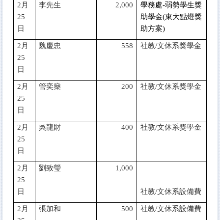
2
月
李先生
2,000
學務處-弱勢學生獎
25
助學金(東大點燈獎
日
助方案)
2
月
魏慶忠
558
社教/文休系獎學金
25
日
2
月
管奕燊
200
社教/文休系獎學金
25
日
2
月
吳龍財
400
社教/文休系獎學金
25
日
2
月
劉致瑩
1,000
25
日
社教/文休系設備費
2
月
張加和
500
社教/文休系設備費