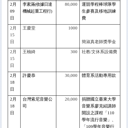
2
月
李素滿(收據日達
80,000
運競學程棒球隊學
09
機械起重工程行)
生參賽及移地訓練
日
費
2
月
王慶堂
1000
15
日
簡淑真老師獎學金
2
月
王柚綺
300
社教/文休系設備費
15
日
2
月
許慶恭
30,000
體育系活動專用款
18
日
2
月
台灣索尼音樂公
20,000
捐贈國立臺東大學
18
司
音樂系廖克紹講師
日
開設之課程「110
學年流行音樂」、
「109學年音樂行