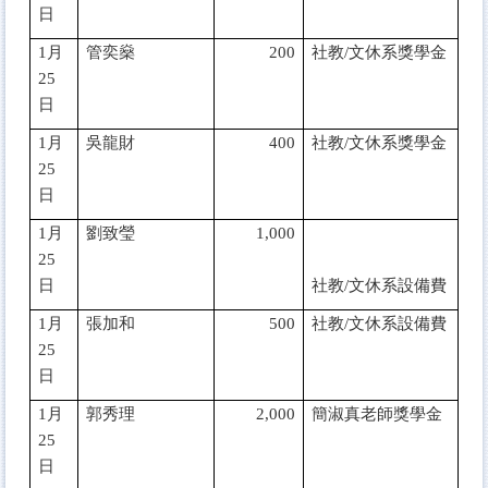
日
1
月
管奕燊
200
社教/文休系獎學金
25
日
1
月
吳龍財
400
社教/文休系獎學金
25
日
1
月
劉致瑩
1,000
25
日
社教/文休系設備費
1
月
張加和
500
社教/文休系設備費
25
日
1
月
郭秀理
2,000
簡淑真老師獎學金
25
日