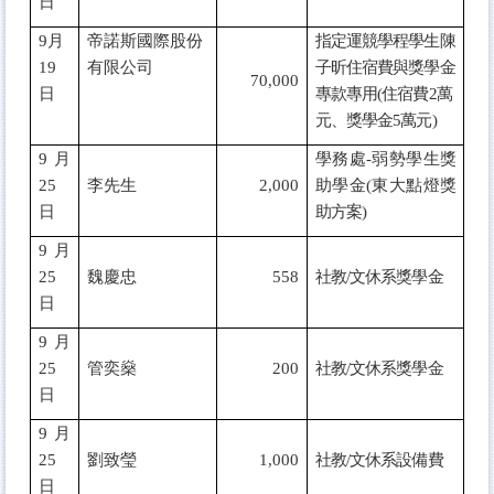
日
9
月
帝諾斯國際股份
指定運競學程學生陳
19
有限公司
子昕住宿費與獎學金
70,000
日
專款專用(住宿費2萬
元、獎學金5萬元)
9
月
學務處-弱勢學生獎
25
李先生
2,000
助學金(東大點燈獎
日
助方案)
9
月
25
魏慶忠
558
社教/文休系獎學金
日
9
月
25
管奕燊
200
社教/文休系獎學金
日
9
月
25
劉致瑩
1,000
社教/文休系設備費
日