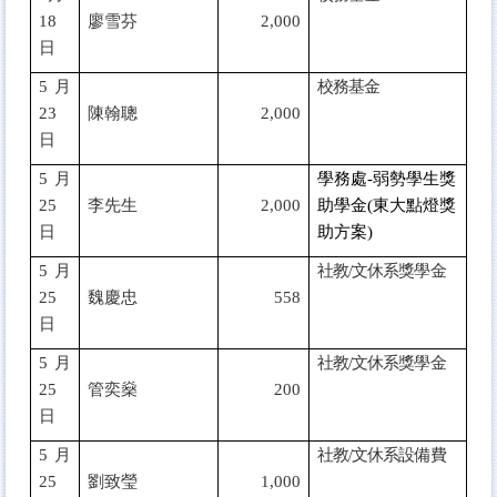
18
廖雪芬
2,000
日
5
月
校務基金
23
陳翰聰
2,000
日
5
月
學務處-弱勢學生獎
25
李先生
2,000
助學金(東大點燈獎
日
助方案)
5
月
社教/文休系獎學金
25
魏慶忠
558
日
5
月
社教/文休系獎學金
25
管奕燊
200
日
5
月
社教/文休系設備費
25
劉致瑩
1,000