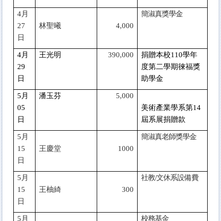
4
月
簡淑真獎學金
27
林聖曦
4,000
日
4
月
王光明
390,000
捐贈本校110學年
29
度第二學期徠福獎
日
助學金
5
月
潘玉芬
5,000
05
美術產業學系第14
日
屆系展捐贈款
5
月
簡淑真老師獎學金
15
王慶堂
1000
日
5
月
社教/文休系設備費
15
王柚綺
300
日
5
月
校務基金