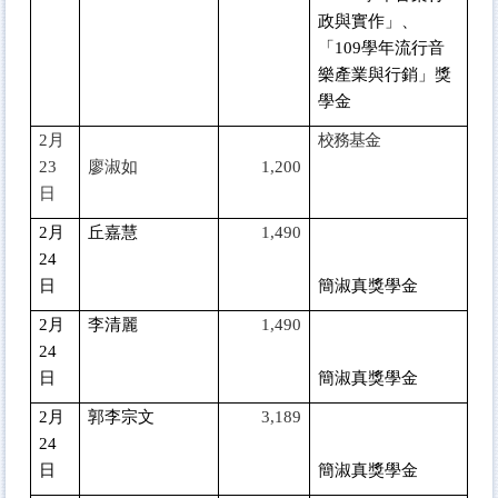
政與實作」、
「109學年流行音
樂產業與行銷」獎
學金
2
月
校務基金
23
廖淑如
1,200
日
2
月
丘嘉慧
1,490
24
日
簡淑真獎學金
2
月
李清麗
1,490
24
日
簡淑真獎學金
2
月
郭李宗文
3,189
24
日
簡淑真獎學金