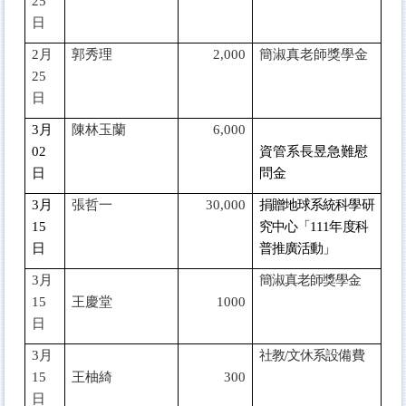
25
日
2
月
郭秀理
2,000
簡淑真老師獎學金
25
日
3
月
陳林玉蘭
6,000
02
資管系長昱急難慰
日
問金
3
月
張哲一
30,000
捐贈地球系統科學研
15
究中心「111年度科
日
普推廣活動」
3
月
簡淑真老師獎學金
15
王慶堂
1000
日
3
月
社教/文休系設備費
15
王柚綺
300
日