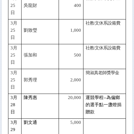
25
吳龍財
400
日
3
月
社教/文休系設備費
25
劉致瑩
1,000
日
3
月
社教/文休系設備費
25
張加和
500
日
3
月
簡淑真老師獎學金
25
郭秀理
2,000
日
3
月
陳秀惠
20,000
運競學程--為偏鄉
28
的選手點一盞燈捐
日
贈款
3
月
劉文通
5,000
29