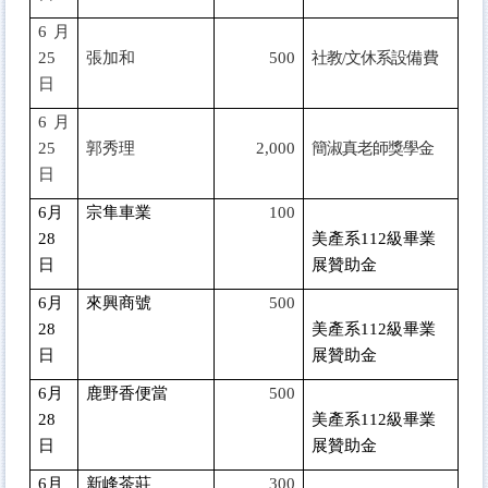
6
月
25
張加和
500
社教/文休系設備費
日
6
月
25
郭秀理
2,000
簡淑真老師獎學金
日
6
月
宗隼車業
100
28
美產系112級畢業
日
展贊助金
6
月
來興商號
500
28
美產系112級畢業
日
展贊助金
6
月
鹿野香便當
500
28
美產系112級畢業
日
展贊助金
6
月
新峰茶莊
300