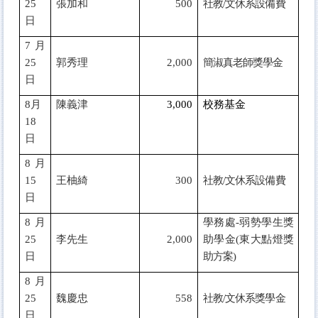
25
張加和
500
社教/文休系設備費
日
7
月
25
郭秀理
2,000
簡淑真老師獎學金
日
8
月
陳義津
3,000
校務基金
18
日
8
月
15
王柚綺
300
社教/文休系設備費
日
8
月
學務處-弱勢學生獎
25
李先生
2,000
助學金(東大點燈獎
日
助方案)
8
月
25
魏慶忠
558
社教/文休系獎學金
日