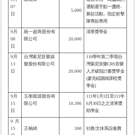
07
運動選手點一盞燈-
5,000
日
募款活動」指定射擊
隊專款專用
9
月
統一超商股份有
清寒獎學金
08
限公司
20,000
日
9
月
台灣索尼音樂娛
110
學年第二學期台
13
樂股份有限公司
灣索尼音樂CRS音樂
日
20,000
人才破殼計畫獎學金
(廖克紹講師課程獎
學金)
9
月
玉衡能源股份有
111
年1月1日至111年
15
限公司
10,386
6月30日之之清寒獎
日
助學金
9
月
15
王柚綺
300
社教/文休系設備費