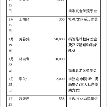
15
日
簡淑真老師獎學金
1
月
王柚綺
300
社教/文休系設備費
15
日
1
月
黃界銘
50,000
捐贈足球校隊差旅
19
費及採購運動訓練
日
耗材
1
月
林自奮
10,000
22
日
簡淑真老師獎學金
1
月
李先生
2,000
學務處-弱勢學生獎
25
助學金(東大點燈獎
日
助方案)
1
月
魏慶忠
558
社教/文休系獎學金
25