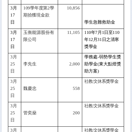
3
月
109
學年度第2學
10,856
17
期拾獲現金款
日
學生急難救助金
3
月
玉衡能源股份有
11,105
110
年7月1日至110
17
限公司
年12月31日之清寒
日
獎學金
3
月
學務處-弱勢學生獎
25
李先生
2,000
助學金(東大點燈獎
日
助方案)
3
月
社教/文休系獎學金
25
魏慶忠
558
日
3
月
社教/文休系獎學金
25
管奕燊
200
日
3
月
社教/文休系獎學金