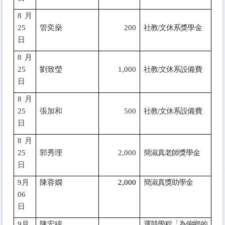
8
月
25
管奕燊
200
社教/文休系獎學金
日
8
月
25
劉致瑩
1,000
社教/文休系設備費
日
8
月
25
張加和
500
社教/文休系設備費
日
8
月
25
郭秀理
2,000
簡淑真老師獎學金
日
9
月
陳蓉嫺
2,000
簡淑真獎助學金
06
日
9
月
陳宏緯
運競學程「為偏鄉的