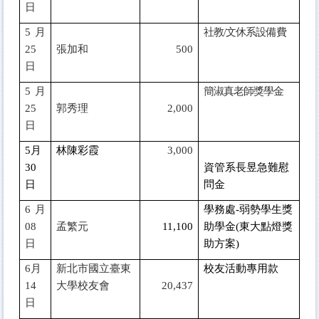
日
5
月
社教/文休系設備費
25
張加和
500
日
5
月
簡淑真老師獎學金
25
郭秀理
2,000
日
5
月
林陳彩霞
3,000
30
資管系長昱急難慰
日
問金
6
月
學務處-弱勢學生獎
08
孟繁元
11,100
助學金(東大點燈獎
日
助方案)
6
月
新北市國立臺東
校友活動專用款
14
大學校友會
20,437
日