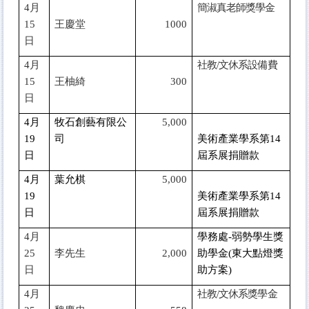
4
月
簡淑真老師獎學金
15
王慶堂
1000
日
4
月
社教/文休系設備費
15
王柚綺
300
日
4
月
牧石創藝有限公
5,000
19
司
美術產業學系第14
日
屆系展捐贈款
4
月
葉允棋
5,000
19
美術產業學系第14
日
屆系展捐贈款
4
月
學務處-弱勢學生獎
25
李先生
2,000
助學金(東大點燈獎
日
助方案)
4
月
社教/文休系獎學金