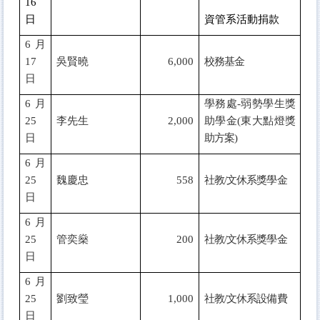
16
日
資管系活動捐款
6
月
17
吳賢曉
6,000
校務基金
日
6
月
學務處-弱勢學生獎
25
李先生
2,000
助學金(東大點燈獎
日
助方案)
6
月
25
魏慶忠
558
社教/文休系獎學金
日
6
月
25
管奕燊
200
社教/文休系獎學金
日
6
月
25
劉致瑩
1,000
社教/文休系設備費
日