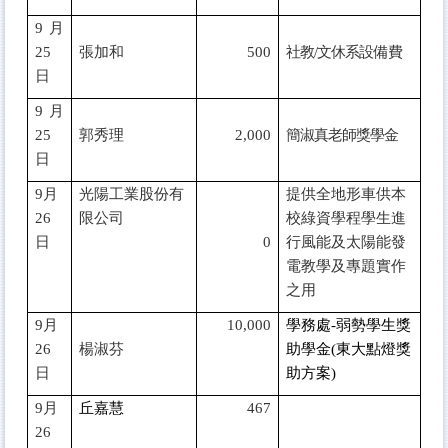
9
月
25
張加和
500
社教/文休系設備費
日
9
月
25
郭秀理
2,000
簡淑真老師獎學金
日
9
月
光陽工業股份有
提供全地形車供本
26
限公司
校綠資學程學生進
日
0
行風能及太陽能發
電教學及專題實作
之用
9
月
10,000
學務處-弱勢學生獎
26
楊淑芬
助學金(東大點燈獎
日
助方案)
9
月
丘嘉慧
467
26