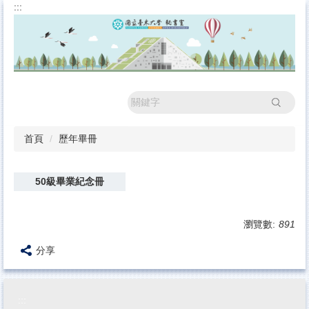
:::
跳
到
主
要
內
容
區
搜尋
首頁
歷年畢冊
50級畢業紀念冊
瀏覽數:
891
分享
:::