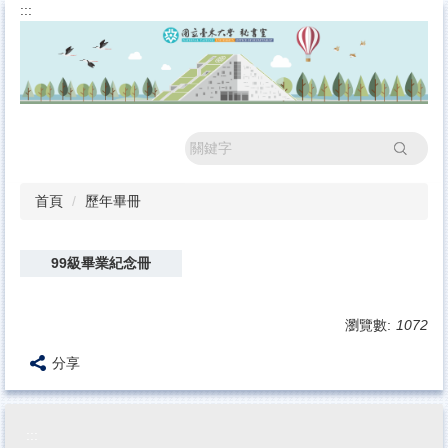
:::
跳
到
主
要
內
容
區
搜尋
首頁
歷年畢冊
99級畢業紀念冊
瀏覽數:
1072
分享
:::