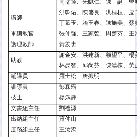
周瑞隆、朱賦仁、
陳 誕、曾
洪乾佑、陳盛良、洪桂枝、皮
講師
丁慕玉、賴玉春、
陳施美、蔡
軍訓教官
張仲強、王家聲、周楚芬、王
護理教師
黃羨惠
謝金安、洪建新、顧望平、楊
助教
林昆智、邱尚芬、
陳漢棟、黃
輔導員
羅士松、唐振明
訓導員
彭森露
技士
楊鴻輝
文書組主任
劉禮源
出納組主任
蕭仲山
庶務組主任
王汝濟