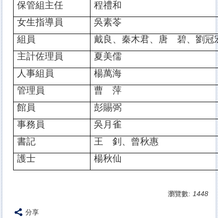
保管組主任
程禮和
女生指導員
吳素苓
組員
戴良、秦木君、唐 碧、劉冠
主計佐理員
夏美儒
人事組員
楊萬海
管理員
曹 萍
館員
彭賜弼
事務員
吳月雀
書記
王 釗、曾秋惠
護士
楊秋仙
瀏覽數:
1448
分享