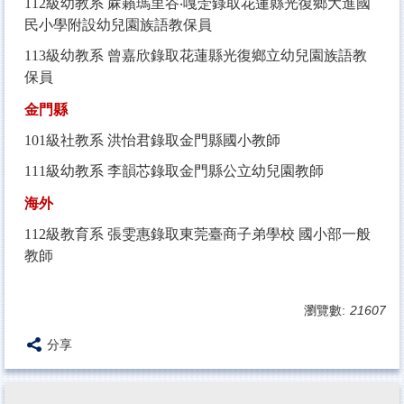
112
級幼教系 蔴籟瑪里谷‧嘎萣錄取花蓮縣光復鄉大進國
民小學附設幼兒園族語教保員
113
級幼教系 曾嘉欣錄取花蓮縣光復鄉立幼兒園族語教
保員
金門縣
101
級社教系 洪怡君錄取金門縣國小教師
111
級幼教系 李韻芯錄取金門縣公立幼兒園教師
海外
112
級教育系 張雯惠錄取東莞臺商子弟學校 國小部一般
教師
瀏覽數:
21607
分享