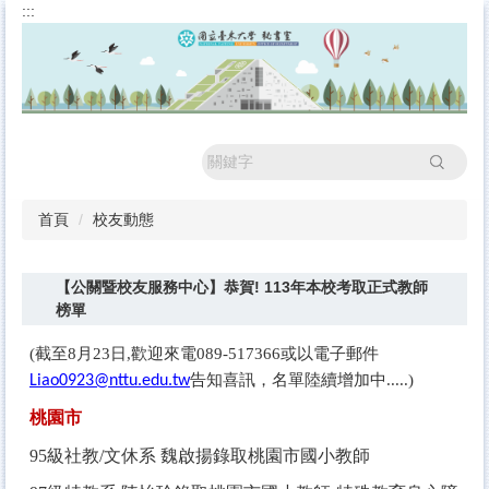
:::
跳
到
主
要
內
容
區
搜尋
首頁
校友動態
【公關暨校友服務中心】恭賀! 113年本校考取正式教師
榜單
(
截至8月23日,歡迎來電089-517366或以電子郵件
告知喜訊，名單陸續增加中.....)
Liao0923@nttu.edu.tw
桃園市
95
級社教/文休系 魏啟揚錄取桃園市國小教師