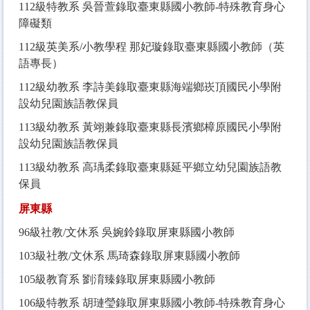
112
級特教系 吳晉萱錄取臺東縣國小教師-特殊教育身心
障礙類
112
級英美系/小教學程 那妃璇錄取臺東縣國小教師（英
語專長）
112
級幼教系 李詩美錄取臺東縣海端鄉崁頂國民小學附
設幼兒園族語教保員
113
級幼教系 黃翊兼錄取臺東縣長濱鄉樟原國民小學附
設幼兒園族語教保員
113
級幼教系 高瑀柔錄取臺東縣延平鄉立幼兒園族語教
保員
屏東縣
96
級社教/文休系 吳婉鈴錄取屏東縣國小教師
103
級社教/文休系 馬琦森錄取屏東縣國小教師
105
級教育系 劉淯臻錄取屏東縣國小教師
106
級特教系 胡璉瑩錄取屏東縣國小教師-特殊教育身心