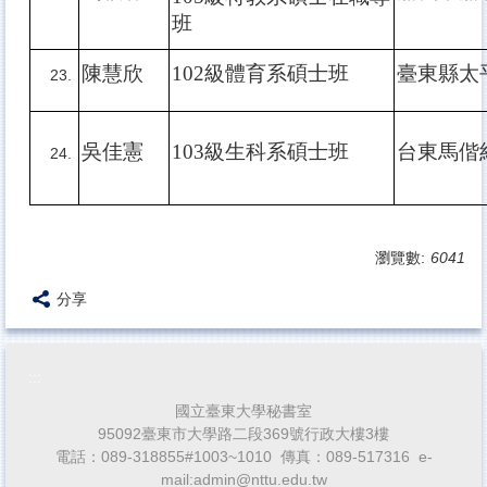
班
陳慧欣
102
級體育系碩士班
臺東縣太
吳佳憲
103
級生科系碩士班
台東馬偕
瀏覽數:
6041
分享
:::
國立臺東大學秘書室
95092臺東市大學路二段369號行政大樓3樓
電話：089-318855#1003~1010 傳真：089-517316 e-
mail:admin@nttu.edu.tw