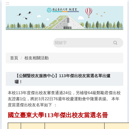
:::
跳
到
主
要
內
容
區
搜尋
首頁
校友相關活動
【公關暨校友服務中心】113年傑出校友當選名單出爐
囉！
本校113年度傑出校友審查通過24位，另補發64級鄭勵君傑出校
友證書1位，將於3月22日76週年校慶運動會中隆重表揚。 本年
度當選傑出校友名單如下 ：
國立臺東大學
113
年傑出校友當選名冊