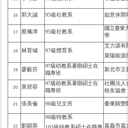
郭大誠
95
級社教系
如意休閒
國立臺東
蔡佩津
95
級社教系
學
艾力源有
林育城
97
級體育系
萊陽能源
97
級幼教系暑期碩士在
廖藪芬
新北市立
職專班
97
級幼教系暑期碩士在
社團法人
黃碧容
職專班
校友協會
張美倫
98
級兒文所
臺
東縣豐
98
級特教系
劉穎蓉
嘉義市嘉
105
級特教系碩士在職專