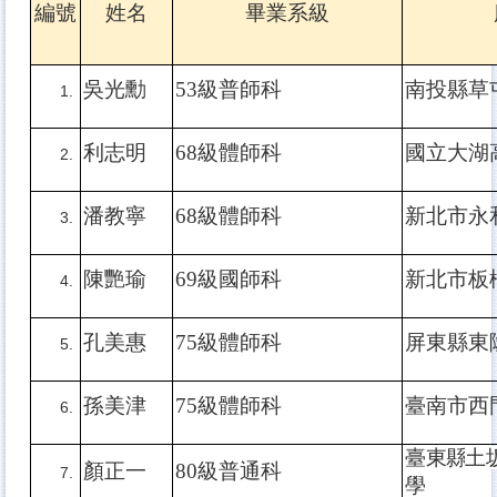
編號
姓名
畢業系級
吳光勳
53
級普師科
南投縣草
利志明
68
級體師科
國立大湖
潘教寧
68
級體師科
新北市永
陳艷瑜
69
級國師科
新北市板
孔美惠
75
級體師科
屏東縣東
孫美津
75
級體師科
臺南市西
臺
東縣
土
顏正一
80
級普通科
學