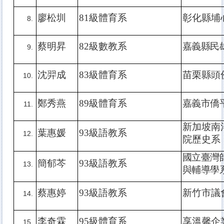
廖松圳
81
級體育系
彰化縣埔
蔡明昇
82
級數教系
嘉義縣民
沈羿成
83
級體育系
苗栗縣頭
鄭秀燕
89
級體育系
嘉義市僑
新加坡南
葉惠媛
93
級語教系
院歷史系
國立臺灣
簡郁芩
93
級語教系
與輔導學
蔡惠婷
93
級語教系
新竹市議
李奇霖
95
級體育系
享溫馨企